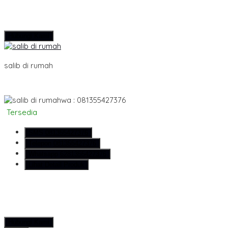
Hubungi Kami
salib di rumah
wa : 081355427376
Tersedia
SMS
081355427376
Telepon
081355427376
Whatsapp
6281355427376
Lihat Detail Produk
Hubungi Kami