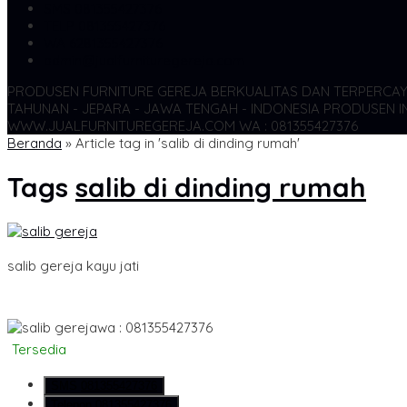
SMS
081355427376
TELP
081355427376
WA
6281355427376
admin@jualfurnituregereja.com
PRODUSEN FURNITURE GEREJA BERKUALITAS DAN TERPERCA
TAHUNAN - JEPARA - JAWA TENGAH - INDONESIA
PRODUSEN IN
WWW.JUALFURNITUREGEREJA.COM WA : 081355427376
Beranda
»
Article tag in 'salib di dinding rumah'
Tags
salib di dinding rumah
salib gereja kayu jati
wa : 081355427376
Tersedia
SMS
081355427376
Telepon
081355427376