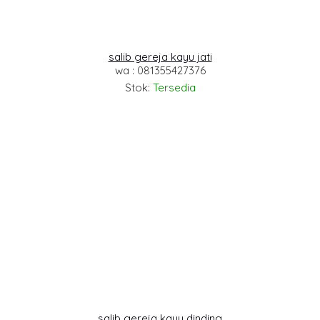
salib gereja kayu jati
wa : 081355427376
Stok:
Tersedia
salib gereja kayu dinding