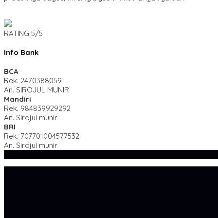
RATING
5/5
Info Bank
BCA
Rek.
2470388059
An. SIROJUL MUNIR
Mandiri
Rek.
984839929292
An. Sirojul munir
BRI
Rek.
707701004577532
An. Sirojul munir
SIDEBAR