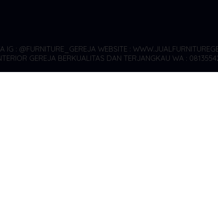
YA
IG : @FURNITURE_GEREJA WEBSITE : WWW.JUALFURNITUREGE
TERIOR GEREJA BERKUALITAS DAN TERJANGKAU WA : 0813554