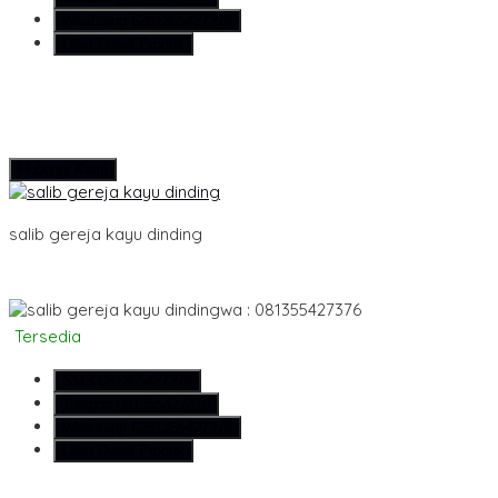
Whatsapp
6281355427376
Lihat Detail Produk
Hubungi Kami
salib gereja kayu dinding
wa : 081355427376
Tersedia
SMS
081355427376
Telepon
081355427376
Whatsapp
6281355427376
Lihat Detail Produk