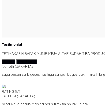
Testimonial
TETIMAKASIH BAPAK MUNIR MEJA ALTAR SUDAH TIBA PRODUK
Submit
Lihat Semua
ibu ruth
(JAKARTA)
saya pesan salib yesus hasilnya sangat bagus pak, trmksih bn
RATING
5/5
IBU FITRI
(JAKARTA)
produknya bagus, finising bgus trmksih bnyak ya pak