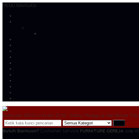
MENU NAVIGASI
Beranda
Artikel
dvscs
gallery
Cara Belanja
Cek Biaya Kirim
Cek Resi
gallery
gallery
Katalog
Konfirmasi
Kontak
Profil Kami
Testimonial
Artikel Terbaru
Buka jam 08.00 s/d jam 21.00 , Sabtu, Minggu & Hari Besar Tut
Cari
Butuh Bantuan?
Customer service
FURNITURE GEREJA
siap m