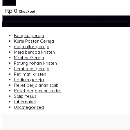
0
pcs
Rp 0
Checkout
Rincian
Kategori Produk
Bangku gereja
Kursi Pastor Gereja
meja altar gereja
Meja berdoa kristen
Mimbar Gereja
Patung rohani kristen
Pembatas gereja
Peti mati kristen
Podium gereja
Relief perjalanan salib
Relief perjamuan kudus
Salib Yesus
tabernakel
Uncategorized