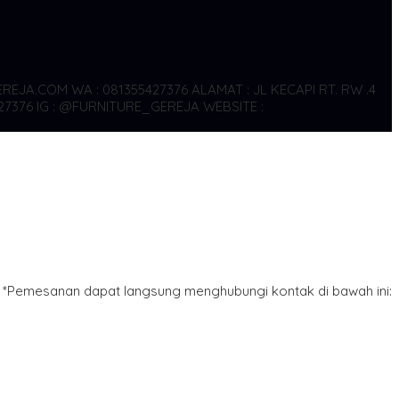
REJA.COM WA : 081355427376
ALAMAT : JL KECAPI RT. RW .4
27376
IG : @FURNITURE_GEREJA WEBSITE :
*Pemesanan dapat langsung menghubungi kontak di bawah ini: