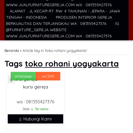
WWW.JUALFURNITUREGEREJA.COM WA : 081355427376
ALAMAT : JL KECAPI RT. RW .4 TAHUNAN - JEPARA - JAWA
TENGAH - INDONESIA
PRODUSEN INTERIOR GEREJA
BERKUALITAS DAN TERJANGKAU WA : 081355427376
IG :
@FURNITURE_GEREJA WEBSITE :
WWW.JUALFURNITUREGEREJA.COM WA : 081355427376
Beranda
»
Article tag in 'toko rohani yogyakarta'
Tags
toko rohani yogyakarta
Whatsapp
via SMS
kursi gereja
wa : 081355427376
Stok:
Tersedia
Hubungi Kami