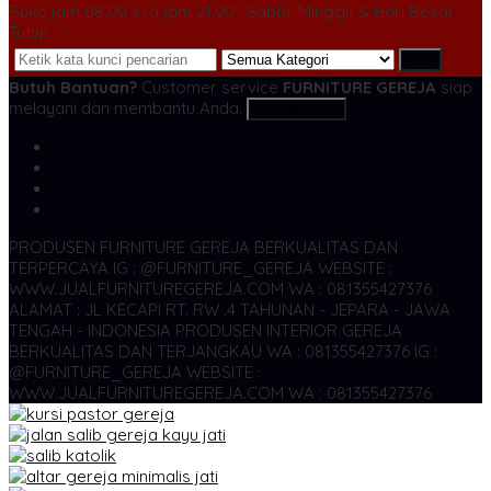
Buka jam 08.00 s/d jam 21.00 , Sabtu, Minggu & Hari Besar
Tutup
Cari
Butuh Bantuan?
Customer service
FURNITURE GEREJA
siap
melayani dan membantu Anda.
Kontak Kami
SMS
081355427376
TELP
081355427376
WA
6281355427376
admin@jualfurnituregereja.com
PRODUSEN FURNITURE GEREJA BERKUALITAS DAN
TERPERCAYA
IG : @FURNITURE_GEREJA WEBSITE :
WWW.JUALFURNITUREGEREJA.COM WA : 081355427376
ALAMAT : JL KECAPI RT. RW .4 TAHUNAN - JEPARA - JAWA
TENGAH - INDONESIA
PRODUSEN INTERIOR GEREJA
BERKUALITAS DAN TERJANGKAU WA : 081355427376
IG :
@FURNITURE_GEREJA WEBSITE :
WWW.JUALFURNITUREGEREJA.COM WA : 081355427376