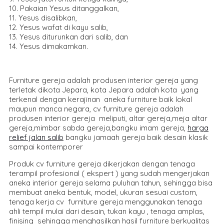
10. Pakaian Yesus ditanggalkan,
11. Yesus disalibkan,
12. Yesus wafat di kayu salib,
13. Yesus diturunkan dari salib, dan
14. Yesus dimakamkan.
Furniture gereja adalah produsen interior gereja yang
terletak dikota Jepara, kota Jepara adalah kota yang
terkenal dengan kerajinan aneka furniture baik lokal
maupun manca negara, cv furniture gereja adalah
produsen interior gereja meliputi, altar gereja,meja altar
gereja,mimbar sabda gereja,bangku imam gereja,
harga
relief jalan salib
bangku jamaah gereja baik desain klasik
sampai kontemporer
Produk cv furniture gereja dikerjakan dengan tenaga
terampil profesional ( ekspert ) yang sudah mengerjakan
aneka interior gereja selama puluhan tahun, sehingga bisa
membuat aneka bentuk, model, ukuran sesuai custom,
tenaga kerja cv furniture gereja menggunakan tenaga
ahli tempil mulai dari desain, tukan kayu , tenaga amplas,
finising sehingga menghasilkan hasil furniture berkualitas