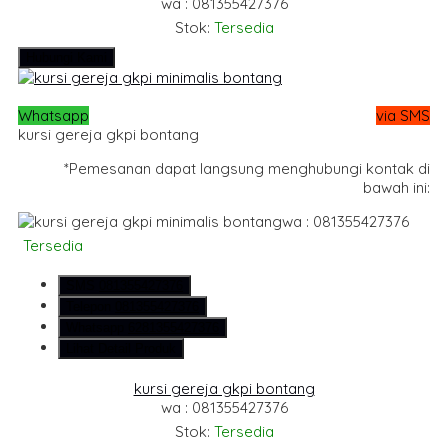
wa : 081355427376
Stok:
Tersedia
Hubungi Kami
Whatsapp
via SMS
kursi gereja gkpi bontang
*Pemesanan dapat langsung menghubungi kontak di
bawah ini:
wa : 081355427376
Tersedia
SMS
081355427376
Telepon
081355427376
Whatsapp
6281355427376
Lihat Detail Produk
kursi gereja gkpi bontang
wa : 081355427376
Stok:
Tersedia