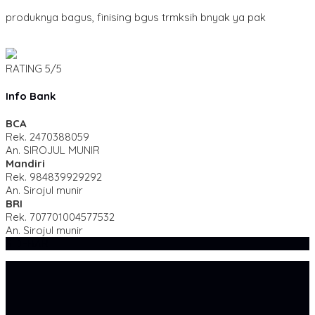
produknya bagus, finising bgus trmksih bnyak ya pak
RATING
5/5
Info Bank
BCA
Rek.
2470388059
An. SIROJUL MUNIR
Mandiri
Rek.
984839929292
An. Sirojul munir
BRI
Rek.
707701004577532
An. Sirojul munir
SIDEBAR