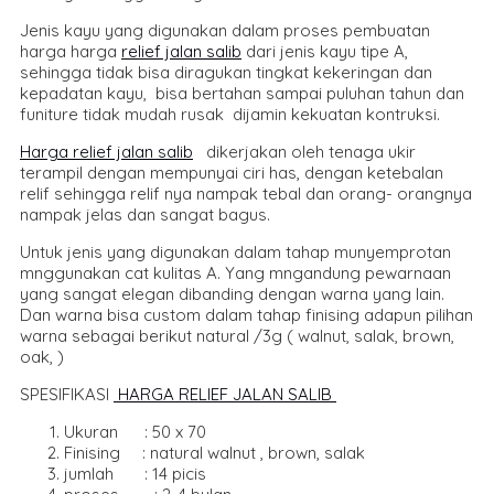
Jenis kayu yang digunakan dalam proses pembuatan
harga harga
relief jalan salib
dari jenis kayu tipe A,
sehingga tidak bisa diragukan tingkat kekeringan dan
kepadatan kayu, bisa bertahan sampai puluhan tahun dan
funiture tidak mudah rusak dijamin kekuatan kontruksi.
Harga relief jalan salib
dikerjakan oleh tenaga ukir
terampil dengan mempunyai ciri has, dengan ketebalan
relif sehingga relif nya nampak tebal dan orang- orangnya
nampak jelas dan sangat bagus.
Untuk jenis yang digunakan dalam tahap munyemprotan
mnggunakan cat kulitas A. Yang mngandung pewarnaan
yang sangat elegan dibanding dengan warna yang lain.
Dan warna bisa custom dalam tahap finising adapun pilihan
warna sebagai berikut natural /3g ( walnut, salak, brown,
oak, )
SPESIFIKASI
HARGA RELIEF JALAN SALIB
Ukuran : 50 x 70
Finising : natural walnut , brown, salak
jumlah : 14 picis