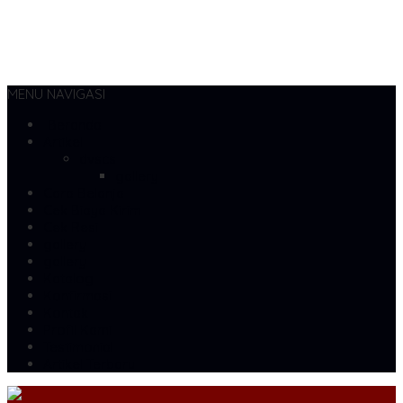
MENU NAVIGASI
Beranda
Artikel
dvscs
gallery
Cara Belanja
Cek Biaya Kirim
Cek Resi
gallery
gallery
Katalog
Konfirmasi
Kontak
Profil Kami
Testimonial
Artikel Terbaru