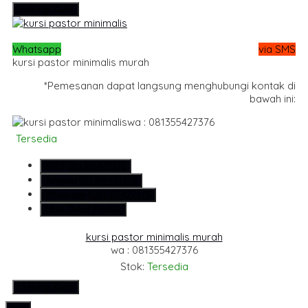
Hubungi Kami
Whatsapp
via SMS
kursi pastor minimalis murah
*Pemesanan dapat langsung menghubungi kontak di
bawah ini:
wa : 081355427376
Tersedia
SMS
081355427376
Telepon
081355427376
Whatsapp
6281355427376
Lihat Detail Produk
kursi pastor minimalis murah
wa : 081355427376
Stok:
Tersedia
Hubungi Kami