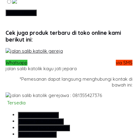
Cek juga produk terbaru di toko online kami
berikut ini:
Whatsapp
via SMS
jalan salib katolik kayu jati jepara
*Pemesanan dapat langsung menghubungi kontak di
bawah ini:
wa : 081355427376
Tersedia
SMS
081355427376
Telepon
081355427376
Whatsapp
6281355427376
Lihat Detail Produk