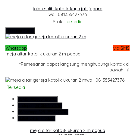
jalan salib katolik kayu jati jepara
wa : 081355427376
Stok:
Tersedia
Hubungi Kami
Whatsapp
via SMS
meja altar katolik ukuran 2 m papua
*Pemesanan dapat langsung menghubungi kontak di
bawah ini:
wa : 081355427376
Tersedia
SMS
081355427376
Telepon
081355427376
Whatsapp
6281355427376
Lihat Detail Produk
meja altar katolik ukuran 2 m papua