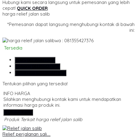
Hubungi kami secara langsung untuk pemesanan yang lebih
cepat!
QUICK ORDER
harga relief jalan salib
*Pemesanan dapat langsung menghubungi kontak di bawah
ini:
wa : 081355427376
Tersedia
SMS
081355427376
Telepon
081355427376
Whatsapp
6281355427376
Tentukan pilihan yang tersedia!
INFO HARGA
Silahkan menghubungi kontak kami untuk mendapatkan
informasi harga produk ini.
Hubungi Kami
Produk Terkait harga relief jalan salib
Relief perjalanan sali....