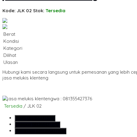
Kode: JLK 02
Stok:
Tersedia
Berat
Kondisi
Kategori
Dilihat
Ulasan
Hubungi kami secara langsung untuk pemesanan yang lebih ce
jasa melukis klenteng
wa : 081355427376
Tersedia
/ JLK 02
SMS
081355427376
Telepon
081355427376
Whatsapp
6281355427376