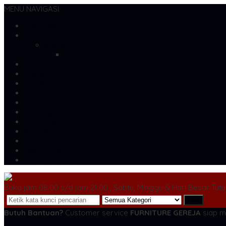
MENU NAVIGASI
Beranda
Artikel
dvscs
gallery
Cara Belanja
Cek Biaya Kirim
Cek Resi
gallery
gallery
Katalog
Konfirmasi
Kontak
Profil Kami
Testimonial
Artikel Terbaru
Buka jam 08.00 s/d jam 21.00 , Sabtu, Minggu & Hari Besar Tut
Cari
Butuh Bantuan?
Customer service
FURNITURE GEREJA
siap m