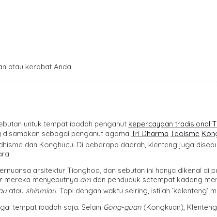
n atau kerabat Anda.
sebutan untuk tempat ibadah penganut
kepercayaan tradisional 
ing disamakan sebagai penganut agama
Tri Dharma
Taoisme
Kon
isme dan Konghucu. Di beberapa daerah, klenteng juga disebut
ra.
rnuansa arsitektur Tionghoa, dan sebutan ini hanya dikenal di pul
mur mereka menyebutnya
am
dan penduduk setempat kadang me
au
atau
shinmiau
. Tapi dengan waktu seiring, istilah ‘kelenten
gai tempat ibadah saja. Selain
Gong-guan
(Kongkuan), Klenteng