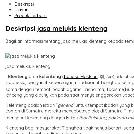
Deskripsi
Ulasan
Produk Terbaru
Deskripsi
jasa melukis klenteng
Bagikan informasi tentang
jasa melukis klenteng
kepada tema
jasa melukis klenteng
Klenteng
atau
kelenteng
(
bahasa Hokkian
: 廟,
bio
) adalah 
Indonesia, penganut kepercayaan tradisional Tionghoa ser
sama dengan tempat ibadah agama Tridharma, Taoisme,Buddh
lonceng yang dibunyikan pada saat menyelenggarakan upaca
Kelenteng adalah istilah “
generic
” untuk tempat ibadah yang be
contoh di Sumatra mereka menyebutnya bio; di Sumatra Ti
menyebut kelenteng dengan istilah
thai Pakkung
,
pakkung mi
Klenteng bagi masyarakat Tionghoa tidak hanya berarti seba
komunitas Tionghoa dimasa lampau