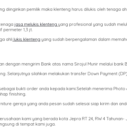
g diinginkan pemilik maka klenteng harus dilukis oleh tenaga ahl
n tenaga
jasa melukis klenteng
yang profesional yang sudah meluk
 permeter 1,3 jt.
ga ahli
lukis klenteng
yang sudah berpengalaman dalam memahami 
an dengan mengirim Bank atas nama Sirojul Munir melalui bank 
ang .Selanjutnya silahkan melakukan transfer Down Payment (DP
 sebagai bukti order anda kepada kami.Setelah menerima Photo 
ap finishing.
iture gereja yang anda pesan sudah selesai siap kirim dan an
 perusahaan kami yang berada kota Jepra RT 24, RW 4 Tahunan
gsung di tempat kami juga.