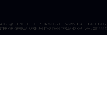
YA
IG : @FURNITURE_GEREJA WEBSITE : WWW.JUALFURNITUREGE
TERIOR GEREJA BERKUALITAS DAN TERJANGKAU WA : 0813554