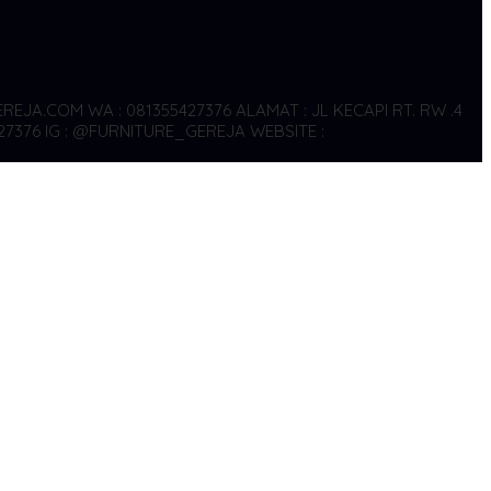
REJA.COM WA : 081355427376
ALAMAT : JL KECAPI RT. RW .4
27376
IG : @FURNITURE_GEREJA WEBSITE :