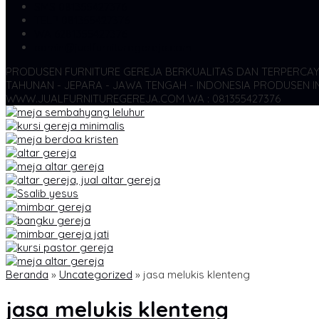
SMS
081355427376
TELP
081355427376
WA
6281355427376
admin@jualfurnituregereja.com
PRODUSEN FURNITURE GEREJA BERKUALITAS DAN TERPERCA
TAHUNAN - JEPARA - JAWA TENGAH - INDONESIA
PRODUSEN IN
WWW.JUALFURNITUREGEREJA.COM WA : 081355427376
Beranda
»
Uncategorized
»
jasa melukis klenteng
jasa melukis klenteng