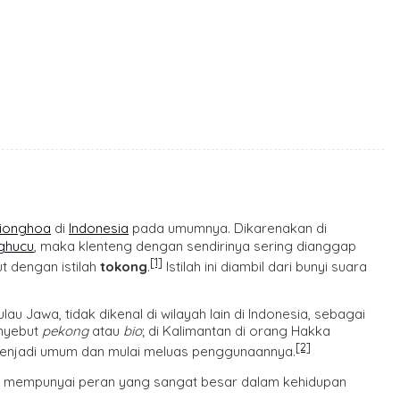
Tionghoa
di
Indonesia
pada umumnya. Dikarenakan di
ghucu
, maka klenteng dengan sendirinya sering dianggap
[1]
 dengan istilah
tokong
.
Istilah ini diambil dari bunyi suara
au Jawa, tidak dikenal di wilayah lain di Indonesia, sebagai
nyebut
pekong
atau
bio
; di Kalimantan di orang Hakka
[2]
g’ menjadi umum dan mulai meluas penggunaannya.
 mempunyai peran yang sangat besar dalam kehidupan