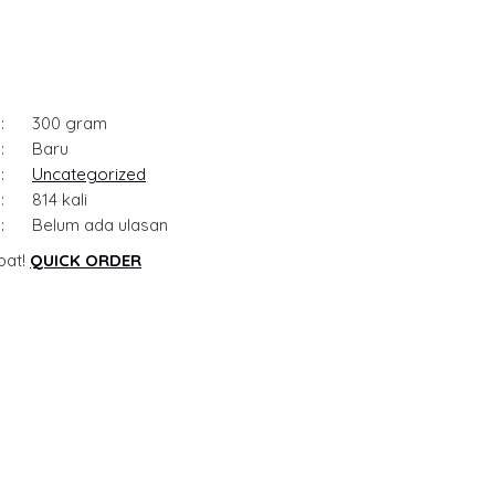
:
300 gram
:
Baru
:
Uncategorized
:
814 kali
:
Belum ada ulasan
pat!
QUICK ORDER