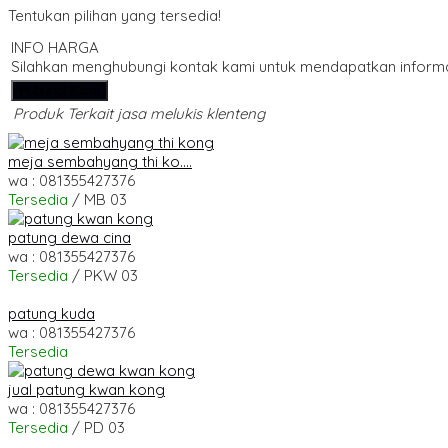
Tentukan pilihan yang tersedia!
INFO HARGA
Silahkan menghubungi kontak kami untuk mendapatkan informas
Hubungi Kami
Produk Terkait jasa melukis klenteng
meja sembahyang thi ko....
wa : 081355427376
Tersedia
/ MB 03
patung dewa cina
wa : 081355427376
Tersedia
/ PKW 03
patung kuda
wa : 081355427376
Tersedia
jual patung kwan kong
wa : 081355427376
Tersedia
/ PD 03