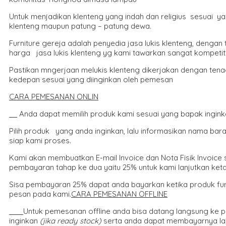
Untuk menjadikan klenteng yang indah dan religius sesuai yan
klenteng maupun patung – patung dewa.
Furniture gereja adalah penyedia jasa lukis klenteng, denga
harga jasa lukis klenteng yg kami tawarkan sangat kompetitif
Pastikan mngerjaan melukis klenteng dikerjakan dengan tena
kedepan sesuai yang diinginkan oleh pemesan
CARA PEMESANAN ONLIN
Anda dapat memilih produk kami sesuai yang bapak ingink
Pilih produk yang anda inginkan, lalu informasikan nama bar
siap kami proses.
Kami akan membuatkan E-mail Invoice dan Nota Fisik Invoice
pembayaran tahap ke dua yaitu 25% untuk kami lanjutkan ketah
Sisa pembayaran 25% dapat anda bayarkan ketika produk furn
pesan pada kami.
CARA PEMESANAN OFFLINE
Untuk pemesanan offline anda bisa datang langsung ke
inginkan
(jika ready stock)
serta anda dapat membayarnya lan