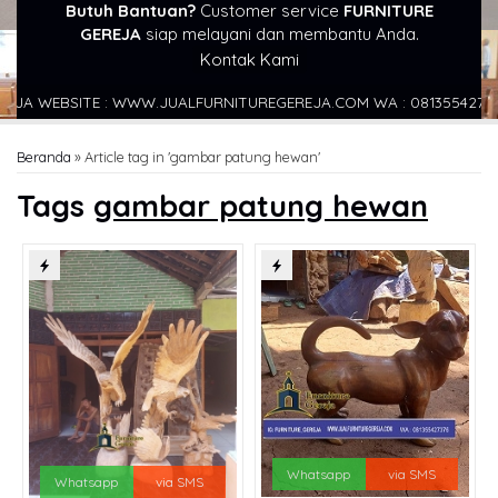
Butuh Bantuan?
Customer service
FURNITURE
GEREJA
siap melayani dan membantu Anda.
Kontak Kami
 WEBSITE : WWW.JUALFURNITUREGEREJA.COM WA : 081355427376
Beranda
»
Article tag in 'gambar patung hewan'
Tags
gambar patung hewan
Whatsapp
via SMS
Whatsapp
via SMS