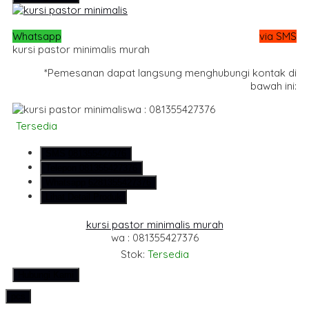
Whatsapp
via SMS
kursi pastor minimalis murah
*Pemesanan dapat langsung menghubungi kontak di
bawah ini:
wa : 081355427376
Tersedia
SMS
081355427376
Telepon
081355427376
Whatsapp
6281355427376
Lihat Detail Produk
kursi pastor minimalis murah
wa : 081355427376
Stok:
Tersedia
Hubungi Kami
pcs