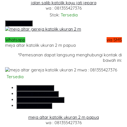
jalan salib katolik kayu jati jepara
wa : 081355427376
Stok:
Tersedia
Hubungi Kami
Whatsapp
via SMS
meja altar katolik ukuran 2 m papua
*Pemesanan dapat langsung menghubungi kontak di
bawah ini:
wa : 081355427376
Tersedia
SMS
081355427376
Telepon
081355427376
Whatsapp
6281355427376
Lihat Detail Produk
meja altar katolik ukuran 2 m papua
wa : 081355427376