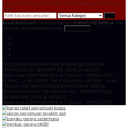
Buka jam 08.00 s/d jam 21.00 , Sabtu, Minggu & Hari Besar
Tutup
Cari
Butuh Bantuan?
Customer service
FURNITURE GEREJA
siap
melayani dan membantu Anda.
Kontak Kami
SMS
081355427376
TELP
081355427376
WA
6281355427376
admin@jualfurnituregereja.com
PRODUSEN FURNITURE GEREJA BERKUALITAS DAN
TERPERCAYA
IG : @FURNITURE_GEREJA WEBSITE :
WWW.JUALFURNITUREGEREJA.COM WA : 081355427376
ALAMAT : JL KECAPI RT. RW .4 TAHUNAN - JEPARA - JAWA
TENGAH - INDONESIA
PRODUSEN INTERIOR GEREJA
BERKUALITAS DAN TERJANGKAU WA : 081355427376
IG :
@FURNITURE_GEREJA WEBSITE :
WWW.JUALFURNITUREGEREJA.COM WA : 081355427376