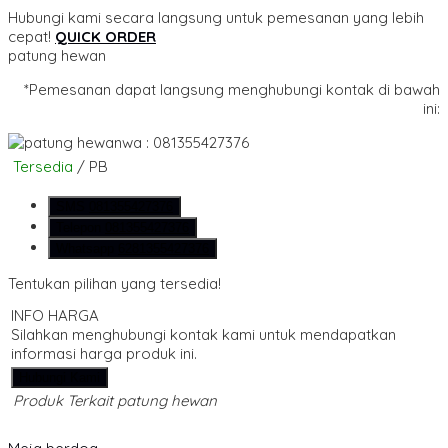
Hubungi kami secara langsung untuk pemesanan yang lebih
cepat!
QUICK ORDER
patung hewan
*Pemesanan dapat langsung menghubungi kontak di bawah
ini:
wa : 081355427376
Tersedia
/ PB
SMS
081355427376
Telepon
081355427376
Whatsapp
6281355427376
Tentukan pilihan yang tersedia!
INFO HARGA
Silahkan menghubungi kontak kami untuk mendapatkan
informasi harga produk ini.
Hubungi Kami
Produk Terkait patung hewan