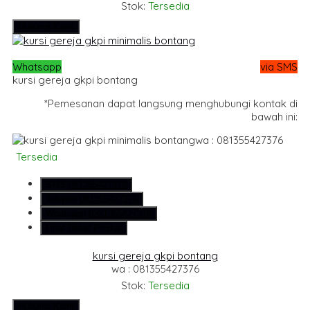
Stok:
Tersedia
Hubungi Kami
Whatsapp
via SMS
kursi gereja gkpi bontang
*Pemesanan dapat langsung menghubungi kontak di
bawah ini:
wa : 081355427376
Tersedia
SMS
081355427376
Telepon
081355427376
Whatsapp
6281355427376
Lihat Detail Produk
kursi gereja gkpi bontang
wa : 081355427376
Stok:
Tersedia
Hubungi Kami