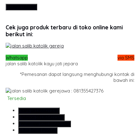
Cek juga produk terbaru di toko online kami
berikut ini:
Whatsapp
via SMS
jalan salib katolik kayu jati jepara
*Pemesanan dapat langsung menghubungi kontak di
bawah ini:
wa : 081355427376
Tersedia
SMS
081355427376
Telepon
081355427376
Whatsapp
6281355427376
Lihat Detail Produk