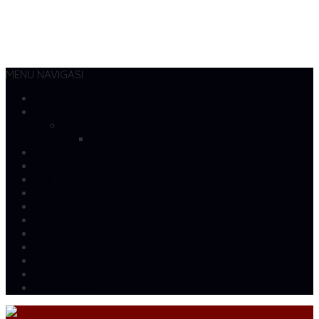
MENU NAVIGASI
Beranda
Artikel
dvscs
gallery
Cara Belanja
Cek Biaya Kirim
Cek Resi
gallery
gallery
Katalog
Konfirmasi
Kontak
Profil Kami
Testimonial
Artikel Terbaru