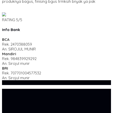
produknya bagus, finising bgus trmksih bnyak ya pak
RATING
5/5
Info Bank
BCA
Rek.
2470388059
An. SIROJUL MUNIR
Mandiri
Rek.
984839929292
An. Sirojul munir
BRI
Rek.
707701004577532
An. Sirojul munir
SIDEBAR