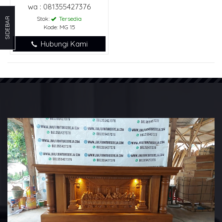
wa : 081355427376
Stok:
Tersedia
SIDEBAR
Kode: MG 15
Hubungi Kami