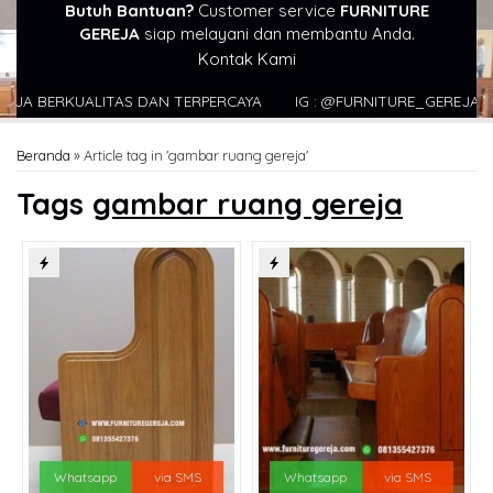
Butuh Bantuan?
Customer service
FURNITURE
GEREJA
siap melayani dan membantu Anda.
Kontak Kami
BERKUALITAS DAN TERPERCAYA
IG : @FURNITURE_GEREJA WEBSI
Beranda
»
Article tag in 'gambar ruang gereja'
Tags
gambar ruang gereja
Whatsapp
via SMS
Whatsapp
via SMS