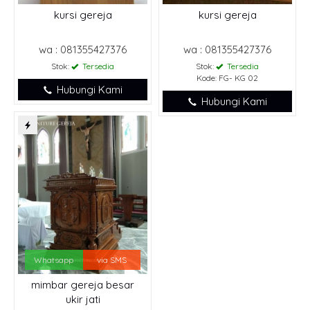
kursi gereja
kursi gereja
wa : 081355427376
wa : 081355427376
Stok:
Tersedia
Stok:
Tersedia
Kode: FG- KG 02
Hubungi Kami
Hubungi Kami
Whatsapp
via SMS
mimbar gereja besar
ukir jati