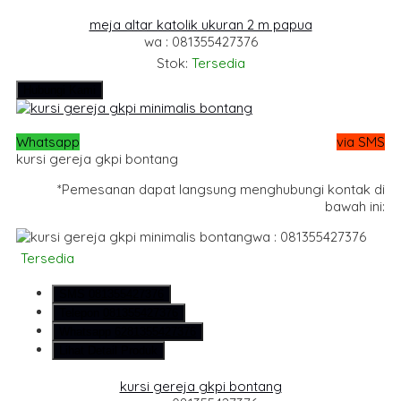
meja altar katolik ukuran 2 m papua
wa : 081355427376
Stok:
Tersedia
Hubungi Kami
Whatsapp
via SMS
kursi gereja gkpi bontang
*Pemesanan dapat langsung menghubungi kontak di
bawah ini:
wa : 081355427376
Tersedia
SMS
081355427376
Telepon
081355427376
Whatsapp
6281355427376
Lihat Detail Produk
kursi gereja gkpi bontang