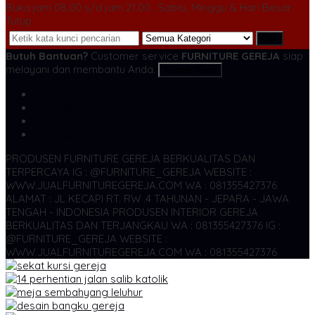
Buka jam 08.00 s/d jam 21.00 , Sabtu, Minggu & Hari Besar
Tutup
Cari
Butuh Bantuan?
Customer service
FURNITURE GEREJA
siap
melayani dan membantu Anda.
Kontak Kami
SMS
081355427376
TELP
081355427376
WA
6281355427376
admin@jualfurnituregereja.com
PRODUSEN FURNITURE GEREJA BERKUALITAS DAN
TERPERCAYA
IG : @FURNITURE_GEREJA WEBSITE :
WWW.JUALFURNITUREGEREJA.COM WA : 081355427376
ALAMAT : JL KECAPI RT. RW .4 TAHUNAN - JEPARA - JAWA
TENGAH - INDONESIA
PRODUSEN INTERIOR GEREJA
BERKUALITAS DAN TERJANGKAU WA : 081355427376
IG :
@FURNITURE_GEREJA WEBSITE :
WWW.JUALFURNITUREGEREJA.COM WA : 081355427376