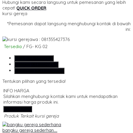
Hubungi kami secara langsung untuk pemesanan yang lebih
cepat!
QUICK ORDER
kursi gereja
*Pemesanan dapat langsung menghubungi kontak di bawah
ini:
wa : 081355427376
Tersedia
/ FG- KG 02
SMS
081355427376
Telepon
081355427376
Whatsapp
6281355427376
Tentukan pilihan yang tersedia!
INFO HARGA
Silahkan menghubungi kontak kami untuk mendapatkan
informasi harga produk ini.
Hubungi Kami
Produk Terkait kursi gereja
bangku gereja sederhan....