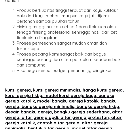
adalah
Produk berkualitas tinggi terbuat dari kayu kulitas 1
baik dari kayu mahoni maupun kayu jati dijamin
bertahan sampai puluhan tahun
Finising mnggununkan cet no 1 dan dilakukan olah
tenaga finising profesional sehingga hasil dari cet
tidak bisa diragukan
Proses pemesanan sangat mudah aman dan
terpercaya
Proses pecking kami sangat baik dan bagus
sehingga barang tiba ditempat dalam keadaan baik
dan sempurna
Bisa nego sesuai budget pesanan yg diinginkan
kursi gereja, kursi gereja minimalis, harga kursi gereja,
kursi gereja hkbp, model kursi gereja kayu, bangku
gereja katolik, model bangku gereja katolik, bangku
gereja, bangku gereja minimalis, bangku gereja hkbp,
desain bangku gereja, bangku gereja sederhana, altar
gereja, altar gereja gpdi, altar gereja protestan, altar
gereja katolik, contoh altar gereja, altar gereja
minimalis, bentuk altar gereja, model altar gereja