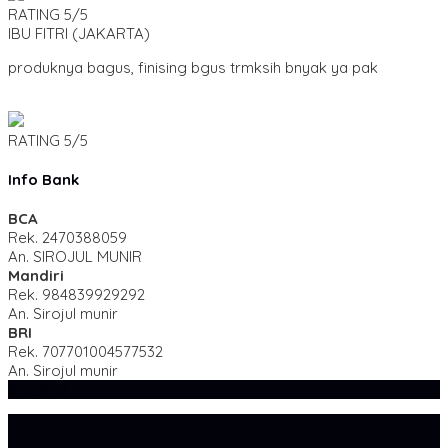
RATING
5/5
IBU FITRI
(JAKARTA)
produknya bagus, finising bgus trmksih bnyak ya pak
RATING
5/5
Info Bank
BCA
Rek.
2470388059
An. SIROJUL MUNIR
Mandiri
Rek.
984839929292
An. Sirojul munir
BRI
Rek.
707701004577532
An. Sirojul munir
SIDEBAR