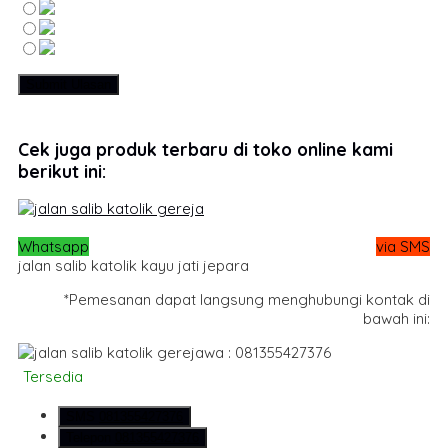
Cek juga produk terbaru di toko online kami
berikut ini:
Whatsapp
via SMS
jalan salib katolik kayu jati jepara
*Pemesanan dapat langsung menghubungi kontak di
bawah ini:
wa : 081355427376
Tersedia
SMS
081355427376
Telepon
081355427376