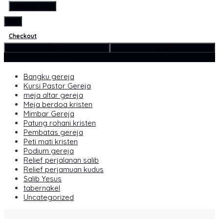
Hubungi Kami
pcs
Checkout
Rincian
Checkout
Kategori Produk
Bangku gereja
Kursi Pastor Gereja
meja altar gereja
Meja berdoa kristen
Mimbar Gereja
Patung rohani kristen
Pembatas gereja
Peti mati kristen
Podium gereja
Relief perjalanan salib
Relief perjamuan kudus
Salib Yesus
tabernakel
Uncategorized