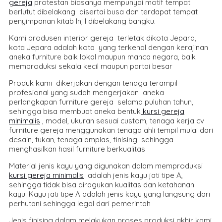
gereja
protestan biasanya mempunyai motif tempat
berlutut dibelakang disertai busa dan terdapat tempat
penyimpanan kitab Injil dibelakang bangku.
Kami produsen interior gereja terletak dikota Jepara,
kota Jepara adalah kota yang terkenal dengan kerajinan
aneka furniture baik lokal maupun manca negara, baik
memproduksi sekala kecil maupun partai besar
Produk kami dikerjakan dengan tenaga terampil
profesional yang sudah mengerjakan aneka
perlangkapan furniture gereja selama puluhan tahun,
sehingga bisa membuat aneka bentuk
kursi gereja
minimalis
, model, ukuran sesuai custom, tenaga kerja cv
furniture gereja menggunakan tenaga ahli tempil mulai dari
desain, tukan, tenaga amplas, finising sehingga
menghasilkan hasil furniture berkualitas
Material jenis kayu yang digunakan dalam memproduksi
kursi gereja minimalis
adalah jenis kayu jati tipe A,
sehingga tidak bisa diragukan kualitas dan ketahanan
kayu. Kayu jati tipe A adalah jenis kayu yang langsung dari
perhutani sehingga legal dari pemerintah
Jenis finising dalam melakukan proses produksi akhir kami