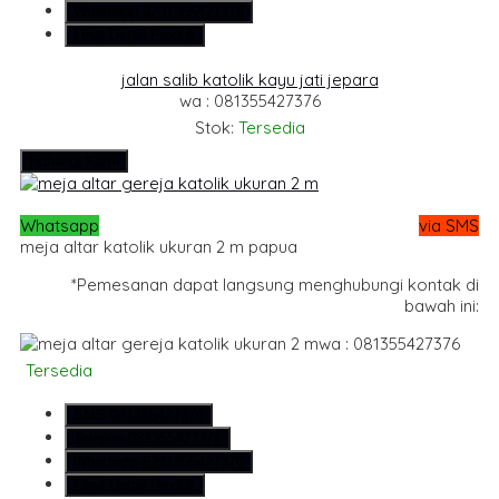
Whatsapp
6281355427376
Lihat Detail Produk
jalan salib katolik kayu jati jepara
wa : 081355427376
Stok:
Tersedia
Hubungi Kami
Whatsapp
via SMS
meja altar katolik ukuran 2 m papua
*Pemesanan dapat langsung menghubungi kontak di
bawah ini:
wa : 081355427376
Tersedia
SMS
081355427376
Telepon
081355427376
Whatsapp
6281355427376
Lihat Detail Produk