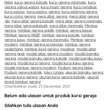
hkbp
,
kursi gereja katolik
,
kursi gereja minimalis
,
kursi
gereja yahya waloni
,
kursi imam gereja
,
kursi mindinar
,
kursi pastor
,
kursi pastor gereja
,
kursi petinggi gereja
,
kursi romo gereja
,
meja altar gereja
,
meja altar gereja
gbi
,
meja altar gereja katolik
,
meja altar gereja minimalis
,
meja altar gerejankatolik
,
meja altar minimalis
,
Mimbar
gereja
,
mimbar gereja arkilik
,
mimbar gereja besar
,
Mimbar gereja HKBP
,
mimbar gereja katolik
,
mimbar
gereja kayu
,
mimbar gereja minimalis
,
Mimbar gereja
modern
,
mimbar gereja protestan
,
mimbar gereja
sederhana
,
mimbar kecil gereja
,
misdinar
,
model altar
gereja gpdi
,
model altar gereja modern
,
model bangku
gereja
,
model bangku gereja katolik
,
model bangku kayu
gereja
,
model kursi gereja
,
model kursi kayu gereja
,
model mimbar gereja modern
,
Podium gereja hkbp
,
Podium gereja katolik
,
toko rohani
,
ukuran bangku gereja
,
ukuran kursi gereja
,
ukuran kursi gereja katolikj
,
ukuran
tinggi mimbar gereja
Ditambahkan pada: 23 December 2021
Belum ada ulasan untuk produk kursi gereja
Silahkan tulis ulasan Anda