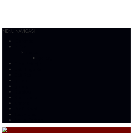
MENU NAVIGASI
Beranda
Artikel
dvscs
gallery
Cara Belanja
Cek Biaya Kirim
Cek Resi
gallery
gallery
Katalog
Konfirmasi
Kontak
Profil Kami
Testimonial
Artikel Terbaru