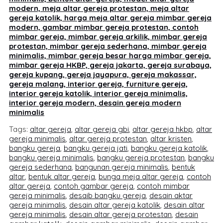
modern, meja altar gereja protestan, meja altar
gereja katolik, harga meja altar gereja mimbar gereja
modern, gambar mimbar gereja protestan, contoh
mimbar gereja, mimbar gereja arkilik, mimbar gereja
protestan, mimbar gereja sederhana, mimbar gereja
minimalis, mimbar gereja besar harga mimbar gereja,
mimbar gereja HKBP, gereja jakarta, gereja surabaya,
gereja kupang, gereja jayapura, gereja makassar,
gereja malang, interior gereja, furniture gereja,
interior gereja katolik, interior gereja minimalis,
interior gereja modern, desain gereja modern
minimalis
Tags:
altar gereja
,
altar gereja gbi
,
altar gereja hkbp
,
altar
gereja minimalis
,
altar gereja protestan
,
altar kristen
,
bangku gereja
,
bangku gereja jati
,
bangku gereja katolik
,
bangku gereja minimalis
,
bangku gereja protestan
,
bangku
gereja sederhana
,
bangunan gereja minimalis
,
bentuk
altar
,
bentuk altar gereja
,
bunga meja altar gereja
,
contoh
altar gereja
,
contoh gambar gereja
,
contoh mimbar
gereja minimalis
,
desaib bangku gereja
,
desain aktar
gereja minimalis
,
desain altar gereja katolik
,
desain altar
gereja minimalis
,
desain altar gereja protestan
,
desain