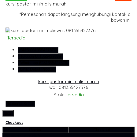
kursi pastor minimalis murah
*Pemesanan dapat langsung menghubungi kontak di
bawah ini:
wa : 081355427376
Tersedia
SMS
081355427376
Telepon
081355427376
Whatsapp
6281355427376
Lihat Detail Produk
kursi pastor minimalis murah
wa : 081355427376
Stok:
Tersedia
Hubungi Kami
pcs
Checkout
Rincian
Checkout
Kategori Produk