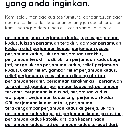
yang anda inginkan.
Kami selalu menjaga kualitas furniture dengan tujuan agar
secara continue dan kepuasan pelanggan adalah prioritas
kami . sehingga dapat menjalin kerja sama yang baik
perjamuan , Ayat perjamuan kudus, yesus perjamuan
kudus, lukisan perjamuan terakhir, gambar perjamuan
kudus, relief perjamuan kudus, perjamuan yesus,
perjamuan kudus, lukisan perjamuan terakhir,
perjamuan terakhir asli, ukiran perjamuan kudus kayu
jati, harga ukiran perjamuan kudus, relief perjamuan
kudus, ukiran relief, gambar relief perjamuan kudus,
relief perjamuan yesus, hiasan dinding al kitab,
perjamuan terahir, perjamuan terakhir asli, perjamuan
terakhir hd, gambar perjamuan kudus hd, perjamuan
terkahir, perjamuan kudus hd, perjamuan kudus
wallpaper, perjamuan kudus png, perjamuan kudus
GBI, perjamuan kudus katolik, perjamuan
terakhir.gambar perjamuan kudus di gereja, ukiran
perjamuan kudus kayu jati.perjamuan kudus protestan,
perjamuan kudus katolik, arti dan kepentingan
perjamuan kudus, roti perjamuan kudus terbuat dari,