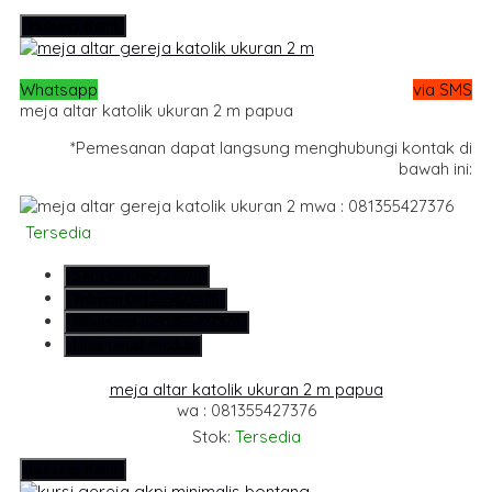
Hubungi Kami
Whatsapp
via SMS
meja altar katolik ukuran 2 m papua
*Pemesanan dapat langsung menghubungi kontak di
bawah ini:
wa : 081355427376
Tersedia
SMS
081355427376
Telepon
081355427376
Whatsapp
6281355427376
Lihat Detail Produk
meja altar katolik ukuran 2 m papua
wa : 081355427376
Stok:
Tersedia
Hubungi Kami