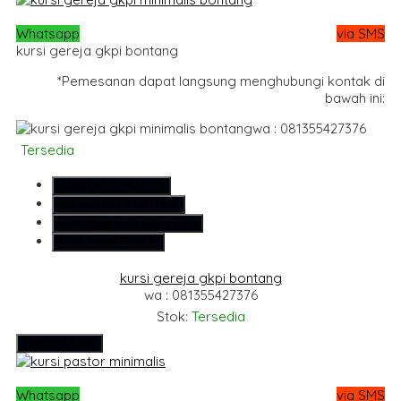
Whatsapp
via SMS
kursi gereja gkpi bontang
*Pemesanan dapat langsung menghubungi kontak di
bawah ini:
wa : 081355427376
Tersedia
SMS
081355427376
Telepon
081355427376
Whatsapp
6281355427376
Lihat Detail Produk
kursi gereja gkpi bontang
wa : 081355427376
Stok:
Tersedia
Hubungi Kami
Whatsapp
via SMS