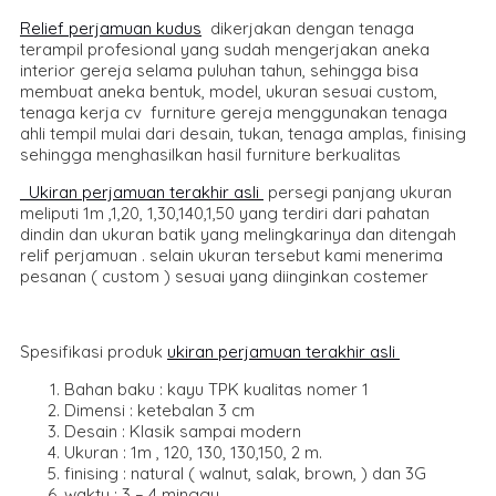
Relief perjamuan kudus
dikerjakan dengan tenaga
terampil profesional yang sudah mengerjakan aneka
interior gereja selama puluhan tahun, sehingga bisa
membuat aneka bentuk, model, ukuran sesuai custom,
tenaga kerja cv furniture gereja menggunakan tenaga
ahli tempil mulai dari desain, tukan, tenaga amplas, finising
sehingga menghasilkan hasil furniture berkualitas
Ukiran perjamuan terakhir asli
persegi panjang ukuran
meliputi 1m ,1,20, 1,30,140,1,50 yang terdiri dari pahatan
dindin dan ukuran batik yang melingkarinya dan ditengah
relif perjamuan . selain ukuran tersebut kami menerima
pesanan ( custom ) sesuai yang diinginkan costemer
Spesifikasi produk
ukiran perjamuan terakhir asli
Bahan baku : kayu TPK kualitas nomer 1
Dimensi : ketebalan 3 cm
Desain : Klasik sampai modern
Ukuran : 1m , 120, 130, 130,150, 2 m.
finising : natural ( walnut, salak, brown, ) dan 3G
waktu : 3 – 4 minggu