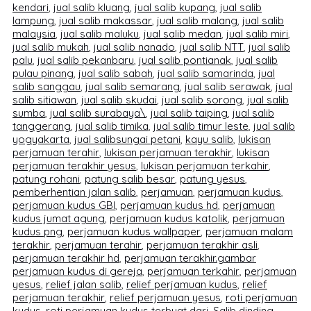
kendari
,
jual salib kluang
,
jual salib kupang
,
jual salib
lampung
,
jual salib makassar
,
jual salib malang
,
jual salib
malaysia
,
jual salib maluku
,
jual salib medan
,
jual salib miri
,
jual salib mukah
,
jual salib nanado
,
jual salib NTT
,
jual salib
palu
,
jual salib pekanbaru
,
jual salib pontianak
,
jual salib
pulau pinang
,
jual salib sabah
,
jual salib samarinda
,
jual
salib sanggau
,
jual salib semarang
,
jual salib serawak
,
jual
salib sitiawan
,
jual salib skudai
,
jual salib sorong
,
jual salib
sumba
,
jual salib surabaya\
,
jual salib taiping
,
jual salib
tanggerang
,
jual salib timika
,
jual salib timur leste
,
jual salib
yogyakarta
,
jual salibsungai petani
,
kayu salib
,
lukisan
perjamuan terahir
,
lukisan perjamuan terakhir
,
lukisan
perjamuan terakhir yesus
,
lukisan perjamuan terkahir
,
patung rohani
,
patung salib besar
,
patung yesus
,
pemberhentian jalan salib
,
perjamuan
,
perjamuan kudus
,
perjamuan kudus GBI
,
perjamuan kudus hd
,
perjamuan
kudus jumat agung
,
perjamuan kudus katolik
,
perjamuan
kudus png
,
perjamuan kudus wallpaper
,
perjamuan malam
terakhir
,
perjamuan terahir
,
perjamuan terakhir asli
,
perjamuan terakhir hd
,
perjamuan terakhir.gambar
perjamuan kudus di gereja
,
perjamuan terkahir
,
perjamuan
yesus
,
relief jalan salib
,
relief perjamuan kudus
,
relief
perjamuan terakhir
,
relief perjamuan yesus
,
roti perjamuan
kudus
,
roti perjamuan kudus terbuat dari
,
Salib dinding
,