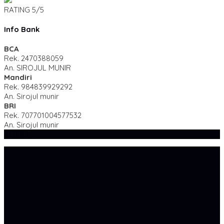
RATING
5/5
Info Bank
BCA
Rek.
2470388059
An. SIROJUL MUNIR
Mandiri
Rek.
984839929292
An. Sirojul munir
BRI
Rek.
707701004577532
An. Sirojul munir
SIDEBAR