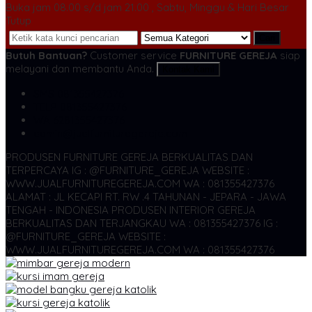
Buka jam 08.00 s/d jam 21.00 , Sabtu, Minggu & Hari Besar
Tutup
Cari
Butuh Bantuan?
Customer service
FURNITURE GEREJA
siap
melayani dan membantu Anda.
Kontak Kami
SMS
081355427376
TELP
081355427376
WA
6281355427376
admin@jualfurnituregereja.com
PRODUSEN FURNITURE GEREJA BERKUALITAS DAN
TERPERCAYA
IG : @FURNITURE_GEREJA WEBSITE :
WWW.JUALFURNITUREGEREJA.COM WA : 081355427376
ALAMAT : JL KECAPI RT. RW .4 TAHUNAN - JEPARA - JAWA
TENGAH - INDONESIA
PRODUSEN INTERIOR GEREJA
BERKUALITAS DAN TERJANGKAU WA : 081355427376
IG :
@FURNITURE_GEREJA WEBSITE :
WWW.JUALFURNITUREGEREJA.COM WA : 081355427376