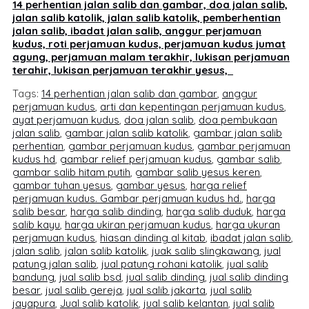
14 perhentian jalan salib dan gambar, doa jalan salib,
jalan salib katolik, jalan salib katolik, pemberhentian
jalan salib, ibadat jalan salib, anggur perjamuan
kudus, roti perjamuan kudus, perjamuan kudus jumat
agung, perjamuan malam terakhir, lukisan perjamuan
terahir, lukisan perjamuan terakhir yesus,
Tags:
14 perhentian jalan salib dan gambar
,
anggur
perjamuan kudus
,
arti dan kepentingan perjamuan kudus
,
ayat perjamuan kudus
,
doa jalan salib
,
doa pembukaan
jalan salib
,
gambar jalan salib katolik
,
gambar jalan salib
perhentian
,
gambar perjamuan kudus
,
gambar perjamuan
kudus hd
,
gambar relief perjamuan kudus
,
gambar salib
,
gambar salib hitam putih
,
gambar salib yesus keren
,
gambar tuhan yesus
,
gambar yesus
,
harga relief
perjamuan kudus. Gambar perjamuan kudus hd.
,
harga
salib besar
,
harga salib dinding
,
harga salib duduk
,
harga
salib kayu
,
harga ukiran perjamuan kudus
,
harga ukuran
perjamuan kudus
,
hiasan dinding al kitab
,
ibadat jalan salib
,
jalan salib
,
jalan salib katolik
,
juak salib slingkawang
,
jual
patung jalan salib
,
jual patung rohani katolik
,
jual salib
bandung
,
jual salib bsd
,
jual salib dinding
,
jual salib dinding
besar
,
jual salib gereja
,
jual salib jakarta
,
jual salib
jayapura
,
Jual salib katolik
,
jual salib kelantan
,
jual salib