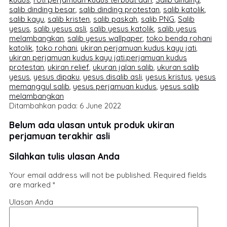
salib dinding besar
,
salib dinding protestan
,
salib katolik
,
salib kayu
,
salib kristen
,
salib paskah
,
salib PNG
,
Salib
yesus
,
salib yesus asli
,
salib yesus katolik
,
salib yesus
melambangkan
,
salib yesus wallpaper
,
toko benda rohani
katolik
,
toko rohani
,
ukiran perjamuan kudus kayu jati
,
ukiran perjamuan kudus kayu jati.perjamuan kudus
protestan
,
ukiran relief
,
ukuran jalan salib
,
ukuran salib
yesus
,
yesus dipaku
,
yesus disalib asli
,
yesus kristus
,
yesus
memanggul salib
,
yesus perjamuan kudus
,
yesus salib
melambangkan
Ditambahkan pada: 6 June 2022
Belum ada ulasan untuk produk ukiran
perjamuan terakhir asli
Silahkan tulis ulasan Anda
Your email address will not be published.
Required fields
are marked
*
Ulasan Anda