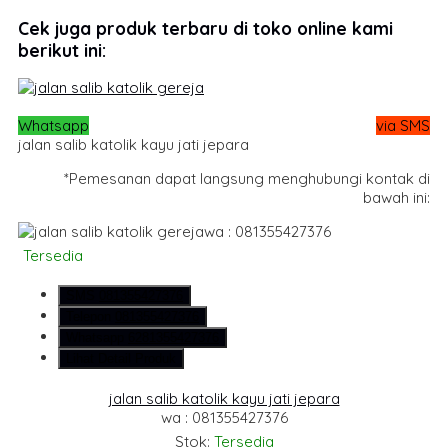
Cek juga produk terbaru di toko online kami
berikut ini:
Whatsapp
via SMS
jalan salib katolik kayu jati jepara
*Pemesanan dapat langsung menghubungi kontak di
bawah ini:
wa : 081355427376
Tersedia
SMS
081355427376
Telepon
081355427376
Whatsapp
6281355427376
Lihat Detail Produk
jalan salib katolik kayu jati jepara
wa : 081355427376
Stok:
Tersedia