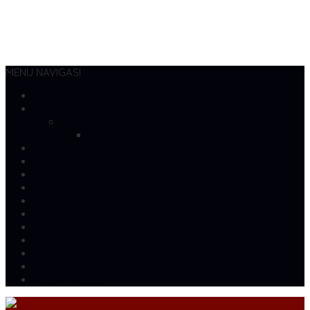
MENU NAVIGASI
Beranda
Artikel
dvscs
gallery
Cara Belanja
Cek Biaya Kirim
Cek Resi
gallery
gallery
Katalog
Konfirmasi
Kontak
Profil Kami
Testimonial
Artikel Terbaru