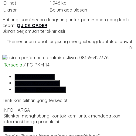
Dilihat
:
1.046 kali
Ulasan
:
Belum ada ulasan
Hubungi kami secara langsung untuk pemesanan yang lebih
cepat!
QUICK ORDER
ukiran perjamuan terakhir asli
*Pemesanan dapat langsung menghubungi kontak di bawah
ini:
wa : 081355427376
Tersedia
/ FG-PKM 14
SMS
081355427376
Telepon
081355427376
Whatsapp
6281355427376
Tentukan pilihan yang tersedia!
INFO HARGA
Silahkan menghubungi kontak kami untuk mendapatkan
informasi harga produk ini.
Hubungi Kami
Produk Terkait ukiran perjamuan terakhir asli