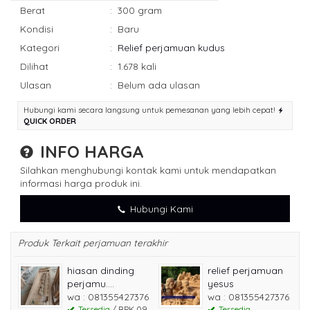
Berat
:
300 gram
Kondisi
:
Baru
Kategori
:
Relief perjamuan kudus
Dilihat
:
1.678 kali
Ulasan
:
Belum ada ulasan
Hubungi kami secara langsung untuk pemesanan yang lebih cepat!
QUICK ORDER
INFO HARGA
Silahkan menghubungi kontak kami untuk mendapatkan
informasi harga produk ini.
Hubungi Kami
Produk Terkait perjamuan terakhir
hiasan dinding
relief perjamuan
perjamu....
yesus
wa : 081355427376
wa : 081355427376
Tersedia
/ RPK 09
Tersedia