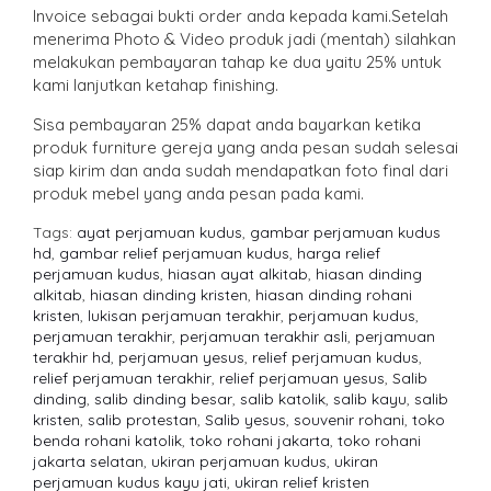
Invoice sebagai bukti order anda kepada kami.Setelah
menerima Photo & Video produk jadi (mentah) silahkan
melakukan pembayaran tahap ke dua yaitu 25% untuk
kami lanjutkan ketahap finishing.
Sisa pembayaran 25% dapat anda bayarkan ketika
produk furniture gereja yang anda pesan sudah selesai
siap kirim dan anda sudah mendapatkan foto final dari
produk mebel yang anda pesan pada kami.
Tags:
ayat perjamuan kudus
,
gambar perjamuan kudus
hd
,
gambar relief perjamuan kudus
,
harga relief
perjamuan kudus
,
hiasan ayat alkitab
,
hiasan dinding
alkitab
,
hiasan dinding kristen
,
hiasan dinding rohani
kristen
,
lukisan perjamuan terakhir
,
perjamuan kudus
,
perjamuan terakhir
,
perjamuan terakhir asli
,
perjamuan
terakhir hd
,
perjamuan yesus
,
relief perjamuan kudus
,
relief perjamuan terakhir
,
relief perjamuan yesus
,
Salib
dinding
,
salib dinding besar
,
salib katolik
,
salib kayu
,
salib
kristen
,
salib protestan
,
Salib yesus
,
souvenir rohani
,
toko
benda rohani katolik
,
toko rohani jakarta
,
toko rohani
jakarta selatan
,
ukiran perjamuan kudus
,
ukiran
perjamuan kudus kayu jati
,
ukiran relief kristen