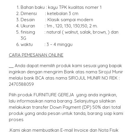
Bahan baku : kayu TPK kualitas nomer 1
Dimensi : ketebalan 3 cm
Desain : Klasik sampai modern
Ukuran : 1m , 120, 130, 130,150, 2 m.
finising : natural ( walnut, salak, brown, ) dan
3G
waktu : 3 – 4 minggu
CARA PEMESANAN ONLIN
E
Anda dapat memilih produk kami sesuai yang bapak
inginkan dengan mengirim Bank atas nama Sirojul Munir
melalui bank BCA atas nama SIROJUL MUNIR NO REK :
2470388059
Pilih produk FURNITURE GEREJA yang anda inginkan,
lalu informasikan nama barang .Selanjutnya silahkan
melakukan transfer Down Payment (DP) 50% dari total
produk yang anda pesan untuk tanda, barang siap kami
proses
.Kami akan membuatkan E-mail Invoice dan Nota Fisik