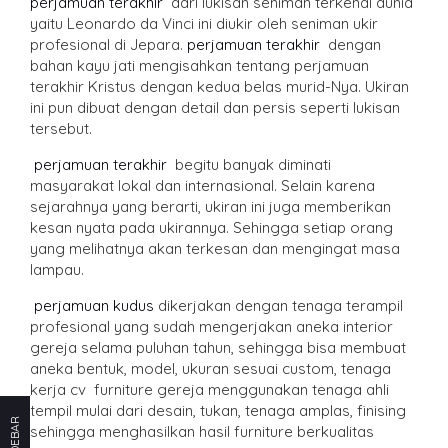
perjamuan terakhir
dari lukisan seniman terkenal dunia
yaitu Leonardo da Vinci ini diukir oleh seniman ukir
profesional di Jepara.
perjamuan terakhir
dengan
bahan kayu jati mengisahkan tentang perjamuan
terakhir Kristus dengan kedua belas murid-Nya. Ukiran
ini pun dibuat dengan detail dan persis seperti lukisan
tersebut.
perjamuan terakhir
begitu banyak diminati
masyarakat lokal dan internasional. Selain karena
sejarahnya yang berarti, ukiran ini juga memberikan
kesan nyata pada ukirannya. Sehingga setiap orang
yang melihatnya akan terkesan dan mengingat masa
lampau.
perjamuan kudus
dikerjakan dengan tenaga terampil
profesional yang sudah mengerjakan aneka interior
gereja selama puluhan tahun, sehingga bisa membuat
aneka bentuk, model, ukuran sesuai custom, tenaga
kerja cv furniture gereja menggunakan tenaga ahli
tempil mulai dari desain, tukan, tenaga amplas, finising
SIDEBAR
sehingga menghasilkan hasil furniture berkualitas