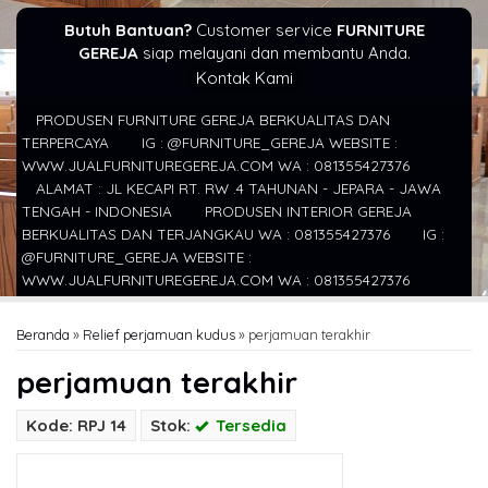
Butuh Bantuan?
Customer service
FURNITURE
GEREJA
siap melayani dan membantu Anda.
Kontak Kami
PRODUSEN FURNITURE GEREJA BERKUALITAS DAN
TERPERCAYA
IG : @FURNITURE_GEREJA WEBSITE :
WWW.JUALFURNITUREGEREJA.COM WA : 081355427376
ALAMAT : JL KECAPI RT. RW .4 TAHUNAN - JEPARA - JAWA
TENGAH - INDONESIA
PRODUSEN INTERIOR GEREJA
BERKUALITAS DAN TERJANGKAU WA : 081355427376
IG :
@FURNITURE_GEREJA WEBSITE :
WWW.JUALFURNITUREGEREJA.COM WA : 081355427376
Beranda
»
Relief perjamuan kudus
»
perjamuan terakhir
perjamuan terakhir
Kode: RPJ 14
Stok:
Tersedia