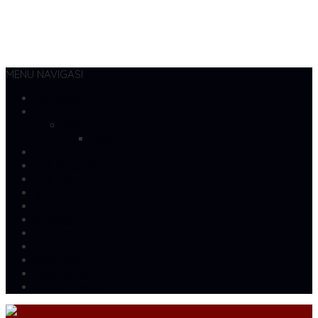
MENU NAVIGASI
Beranda
Artikel
dvscs
gallery
Cara Belanja
Cek Biaya Kirim
Cek Resi
gallery
gallery
Katalog
Konfirmasi
Kontak
Profil Kami
Testimonial
Artikel Terbaru