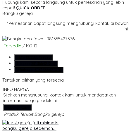
Hubungi kami secara langsung untuk pemesanan yang lebih
cepat!
QUICK ORDER
Bangku gereja
*Pemesanan dapat langsung menghubungi kontak di bawah
ini:
wa : 081355427376
Tersedia
/ KG 12
SMS
081355427376
Telepon
081355427376
Whatsapp
6281355427376
Tentukan pilihan yang tersedia!
INFO HARGA
Silahkan menghubungi kontak kami untuk mendapatkan
informasi harga produk ini.
Hubungi Kami
Produk Terkait Bangku gereja
bangku gereja sederhan....