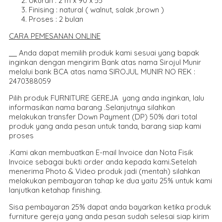
Ukuran : 2 m x 90 x 55
Finising : natural ( walnut, salak ,brown )
Proses : 2 bulan
CARA PEMESANAN ONLIN
E
Anda dapat memilih produk kami sesuai yang bapak
inginkan dengan mengirim Bank atas nama Sirojul Munir
melalui bank BCA atas nama SIROJUL MUNIR NO REK :
2470388059
Pilih produk FURNITURE GEREJA yang anda inginkan, lalu
informasikan nama barang .Selanjutnya silahkan
melakukan transfer Down Payment (DP) 50% dari total
produk yang anda pesan untuk tanda, barang siap kami
proses
.Kami akan membuatkan E-mail Invoice dan Nota Fisik
Invoice sebagai bukti order anda kepada kami.Setelah
menerima Photo & Video produk jadi (mentah) silahkan
melakukan pembayaran tahap ke dua yaitu 25% untuk kami
lanjutkan ketahap finishing.
Sisa pembayaran 25% dapat anda bayarkan ketika produk
furniture gereja yang anda pesan sudah selesai siap kirim