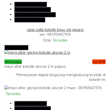
SMS
081355427376
Telepon
081355427376
Whatsapp
6281355427376
Lihat Detail Produk
jalan salib katolik kayu jati jepara
wa : 081355427376
Stok:
Tersedia
Hubungi Kami
Whatsapp
via SMS
meja altar katolik ukuran 2 m papua
*Pemesanan dapat langsung menghubungi kontak di
bawah ini:
wa : 081355427376
Tersedia
SMS
081355427376
Telepon
081355427376