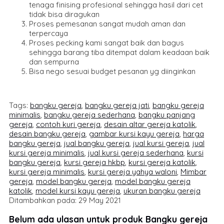
tenaga finising profesional sehingga hasil dari cet
tidak bisa diragukan
Proses pemesanan sangat mudah aman dan
terpercaya
Proses pecking kami sangat baik dan bagus
sehingga barang tiba ditempat dalam keadaan baik
dan sempurna
Bisa nego sesuai budget pesanan yg diinginkan
Tags:
bangku gereja
,
bangku gereja jati
,
bangku gereja
minimalis
,
bangku gereja sederhana
,
bangku panjang
gereja
,
contoh kuri gereja
,
desain altar gereja katolik
,
desain bangku gereja
,
gambar kursi kayu gereja
,
harga
bangku gereja
,
jual bangku gereja
,
jual kursi gereja
,
jual
kursi gereja minimalis
,
jual kursi gereja sederhana
,
kursi
bangku gereja
,
kursi gereja hkbp
,
kursi gereja katolik
,
kursi gereja minimalis
,
kursi gereja yahya waloni
,
Mimbar
gereja
,
model bangku gereja
,
model bangku gereja
katolik
,
model kursi kayu gereja
,
ukuran bangku gereja
Ditambahkan pada: 29 May 2021
Belum ada ulasan untuk produk Bangku gereja