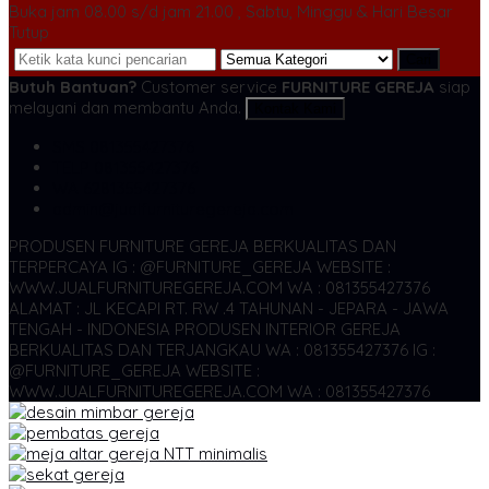
Buka jam 08.00 s/d jam 21.00 , Sabtu, Minggu & Hari Besar
Tutup
Cari
Butuh Bantuan?
Customer service
FURNITURE GEREJA
siap
melayani dan membantu Anda.
Kontak Kami
SMS
081355427376
TELP
081355427376
WA
6281355427376
admin@jualfurnituregereja.com
PRODUSEN FURNITURE GEREJA BERKUALITAS DAN
TERPERCAYA
IG : @FURNITURE_GEREJA WEBSITE :
WWW.JUALFURNITUREGEREJA.COM WA : 081355427376
ALAMAT : JL KECAPI RT. RW .4 TAHUNAN - JEPARA - JAWA
TENGAH - INDONESIA
PRODUSEN INTERIOR GEREJA
BERKUALITAS DAN TERJANGKAU WA : 081355427376
IG :
@FURNITURE_GEREJA WEBSITE :
WWW.JUALFURNITUREGEREJA.COM WA : 081355427376