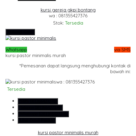
kursi gereja gkpi bontang
wa : 081355427376
Stok:
Tersedia
Hubungi Kami
Whatsapp
via SMS
kursi pastor minimalis murah
*Pemesanan dapat langsung menghubungi kontak di
bawah ini:
wa : 081355427376
Tersedia
SMS
081355427376
Telepon
081355427376
Whatsapp
6281355427376
Lihat Detail Produk
kursi pastor minimalis murah