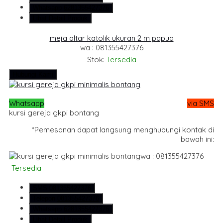
Whatsapp
6281355427376
Lihat Detail Produk
meja altar katolik ukuran 2 m papua
wa : 081355427376
Stok:
Tersedia
Hubungi Kami
Whatsapp
via SMS
kursi gereja gkpi bontang
*Pemesanan dapat langsung menghubungi kontak di
bawah ini:
wa : 081355427376
Tersedia
SMS
081355427376
Telepon
081355427376
Whatsapp
6281355427376
Lihat Detail Produk