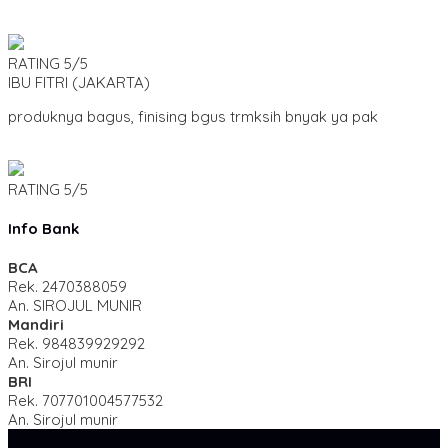
RATING
5/5
IBU FITRI
(JAKARTA)
produknya bagus, finising bgus trmksih bnyak ya pak
RATING
5/5
Info Bank
BCA
Rek.
2470388059
An. SIROJUL MUNIR
Mandiri
Rek.
984839929292
An. Sirojul munir
BRI
Rek.
707701004577532
An. Sirojul munir
SIDEBAR