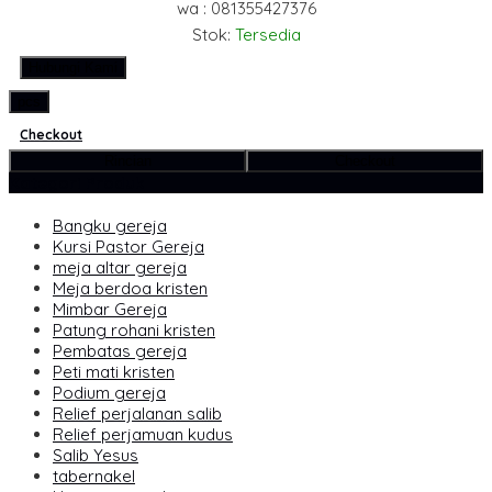
wa : 081355427376
Stok:
Tersedia
Hubungi Kami
pcs
Checkout
Rincian
Checkout
Kategori Produk
Bangku gereja
Kursi Pastor Gereja
meja altar gereja
Meja berdoa kristen
Mimbar Gereja
Patung rohani kristen
Pembatas gereja
Peti mati kristen
Podium gereja
Relief perjalanan salib
Relief perjamuan kudus
Salib Yesus
tabernakel