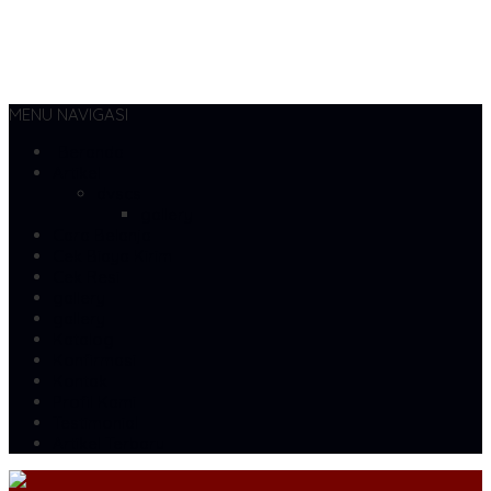
MENU NAVIGASI
Beranda
Artikel
dvscs
gallery
Cara Belanja
Cek Biaya Kirim
Cek Resi
gallery
gallery
Katalog
Konfirmasi
Kontak
Profil Kami
Testimonial
Artikel Terbaru