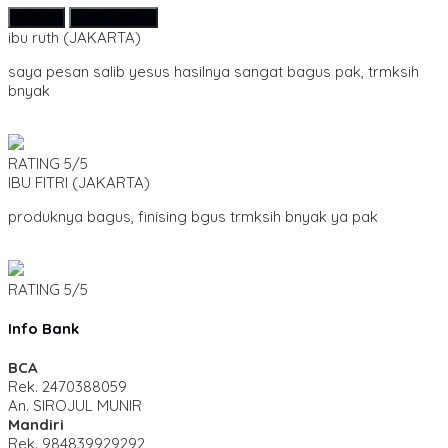
Submit
Lihat Semua
ibu ruth
(JAKARTA)
saya pesan salib yesus hasilnya sangat bagus pak, trmksih
bnyak
RATING
5/5
IBU FITRI
(JAKARTA)
produknya bagus, finising bgus trmksih bnyak ya pak
RATING
5/5
Info Bank
BCA
Rek.
2470388059
An. SIROJUL MUNIR
Mandiri
Rek.
984839929292