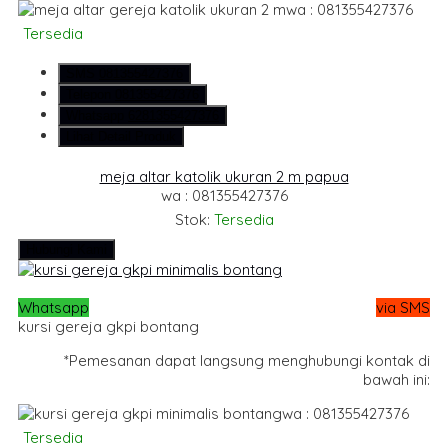
wa : 081355427376
Tersedia
SMS
081355427376
Telepon
081355427376
Whatsapp
6281355427376
Lihat Detail Produk
meja altar katolik ukuran 2 m papua
wa : 081355427376
Stok:
Tersedia
Hubungi Kami
Whatsapp
via SMS
kursi gereja gkpi bontang
*Pemesanan dapat langsung menghubungi kontak di
bawah ini:
wa : 081355427376
Tersedia