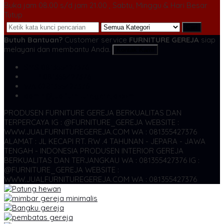
Buka jam 08.00 s/d jam 21.00 , Sabtu, Minggu & Hari Besar
Tutup
Cari
Butuh Bantuan?
Customer service
FURNITURE GEREJA
siap
melayani dan membantu Anda.
Kontak Kami
SMS
081355427376
TELP
081355427376
WA
6281355427376
admin@jualfurnituregereja.com
PRODUSEN FURNITURE GEREJA BERKUALITAS DAN
TERPERCAYA
IG : @FURNITURE_GEREJA WEBSITE :
WWW.JUALFURNITUREGEREJA.COM WA : 081355427376
ALAMAT : JL KECAPI RT. RW .4 TAHUNAN - JEPARA - JAWA
TENGAH - INDONESIA
PRODUSEN INTERIOR GEREJA
BERKUALITAS DAN TERJANGKAU WA : 081355427376
IG :
@FURNITURE_GEREJA WEBSITE :
WWW.JUALFURNITUREGEREJA.COM WA : 081355427376