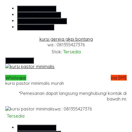
SMS
081355427376
Telepon
081355427376
Whatsapp
6281355427376
Lihat Detail Produk
kursi gereja gkpi bontang
wa : 081355427376
Stok:
Tersedia
Hubungi Kami
Whatsapp
via SMS
kursi pastor minimalis murah
*Pemesanan dapat langsung menghubungi kontak di
bawah ini:
wa : 081355427376
Tersedia
SMS
081355427376