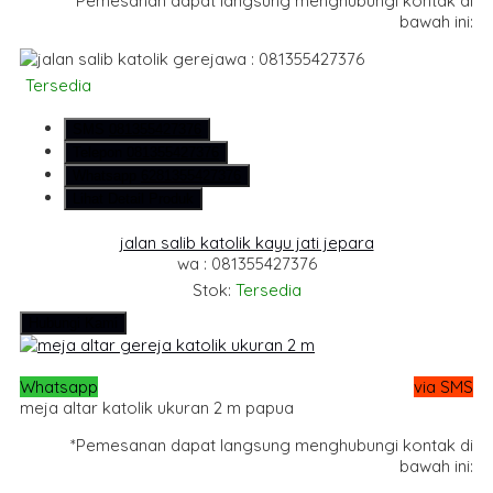
*Pemesanan dapat langsung menghubungi kontak di
bawah ini:
wa : 081355427376
Tersedia
SMS
081355427376
Telepon
081355427376
Whatsapp
6281355427376
Lihat Detail Produk
jalan salib katolik kayu jati jepara
wa : 081355427376
Stok:
Tersedia
Hubungi Kami
Whatsapp
via SMS
meja altar katolik ukuran 2 m papua
*Pemesanan dapat langsung menghubungi kontak di
bawah ini: