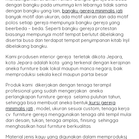
dengan bangku pada umumnya krn lebarnya tidak sama
dengan bangku yang lain,
bangku gereja minimalis jati
banyak motif dan ukuran, ada motif ukiran dan ada motif
polos setiap gereja mempunyai bangku gereja yang
beerbeda – beda. Seperti bangku gereja protestan
biasanya mempunyai motif tempat berlutut dibelakang
disertai busa dan terdapat tempat penyimpanan kitab Injil
dibelakang bangku.
Kami produsen interior gereja terletak dikota Jepara,
kota Jepara adalah kota yang terkenal dengan kerajinan
aneka furniture baik lokal maupun manca negara, baik
memproduksi sekala kecil maupun partai besar
Produk kami dikerjakan dengan tenaga terampil
profesional yang sudah mengerjakan aneka
perlangkapan furniture gereja selama puluhan tahun,
sehingga bisa membuat aneka bentuk
kursi gereja
minimalis jati
, model, ukuran sesuai custom, tenaga kerja
cv furniture gereja menggunakan tenaga ahli tempil mulai
dari desain, tukan, tenaga amplas, finising sehingga
menghasilkan hasil furniture berkualitas
Material jenis kayu yang digunakan dalam memproduks
i