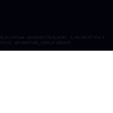
EJA.COM WA : 081355427376
ALAMAT : JL KECAPI RT. RW .4
7376
IG : @FURNITURE_GEREJA WEBSITE :