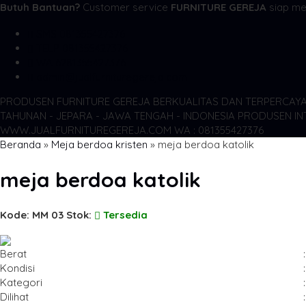
Butuh Bantuan?
Customer service
FURNITURE GEREJA
siap me
SMS
081355427376
TELP
081355427376
WA
6281355427376
admin@jualfurnituregereja.com
PRODUSEN FURNITURE GEREJA BERKUALITAS DAN TERPERCAY
TAHUNAN - JEPARA - JAWA TENGAH - INDONESIA
PRODUSEN IN
WWW.JUALFURNITUREGEREJA.COM WA : 081355427376
Beranda
»
Meja berdoa kristen
»
meja berdoa katolik
meja berdoa katolik
Kode: MM 03
Stok:
Tersedia
Berat
:
Kondisi
:
Kategori
:
Dilihat
: