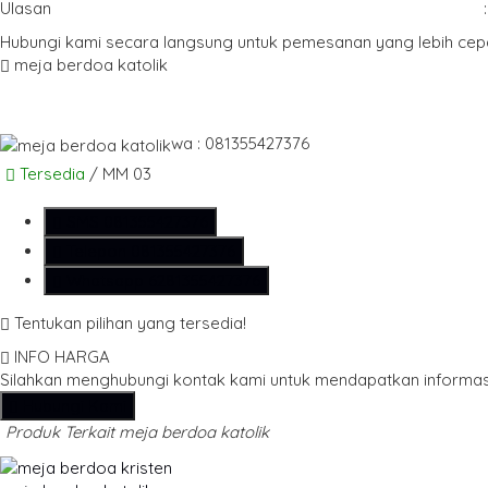
Ulasan
:
Hubungi kami secara langsung untuk pemesanan yang lebih cep
meja berdoa katolik
wa : 081355427376
Tersedia
/ MM 03
SMS
081355427376
Telepon
081355427376
Whatsapp
6281355427376
Tentukan pilihan yang tersedia!
INFO HARGA
Silahkan menghubungi kontak kami untuk mendapatkan informasi
Hubungi Kami
Produk Terkait meja berdoa katolik