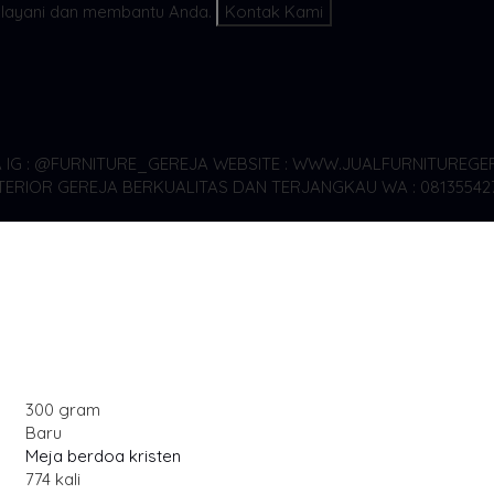
layani dan membantu Anda.
Kontak Kami
A
IG : @FURNITURE_GEREJA WEBSITE : WWW.JUALFURNITUREGER
TERIOR GEREJA BERKUALITAS DAN TERJANGKAU WA : 08135542
300 gram
Baru
Meja berdoa kristen
774 kali