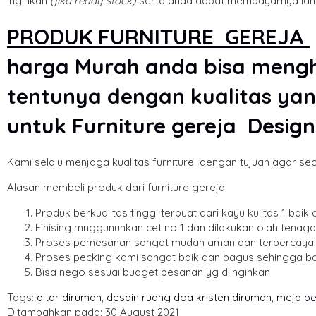
inginkan
(jika ready stock)
serta anda dapat membayarnya lang
PRODUK FURNITURE GEREJA
harga Murah anda bisa menghi
tentunya dengan kualitas ya
untuk Furniture gereja Design
Kami selalu menjaga kualitas furniture dengan tujuan agar se
Alasan membeli produk dari furniture gereja
Produk berkualitas tinggi terbuat dari kayu kulitas 1 bai
Finising mnggununkan cet no 1 dan dilakukan olah tenaga f
Proses pemesanan sangat mudah aman dan terpercaya
Proses pecking kami sangat baik dan bagus sehingga b
Bisa nego sesuai budget pesanan yg diinginkan
Tags:
altar dirumah
,
desain ruang doa kristen dirumah
,
meja be
Ditambahkan pada: 30 August 2021