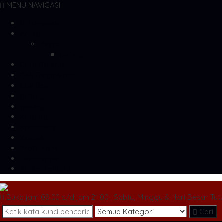
MENU NAVIGASI
Beranda
Artikel
dvscs
gallery
Cara Belanja
Cek Biaya Kirim
Cek Resi
gallery
gallery
Katalog
Konfirmasi
Kontak
Profil Kami
Testimonial
Artikel Terbaru
Buka jam 08.00 s/d jam 21.00 , Sabtu, Minggu & Hari Besar Tut
Cari