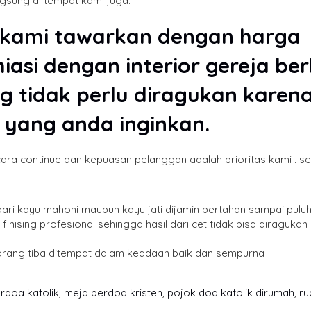
sung di tempat kami juga.
kami tawarkan dengan harg
asi dengan interior gereja b
ng tidak perlu diragukan kare
 yang anda inginkan.
cara continue dan kepuasan pelanggan adalah prioritas kami . s
k dari kayu mahoni maupun kayu jati dijamin bertahan sampai pulu
inising profesional sehingga hasil dari cet tidak bisa diragukan
arang tiba ditempat dalam keadaan baik dan sempurna
rdoa katolik
,
meja berdoa kristen
,
pojok doa katolik dirumah
,
ru