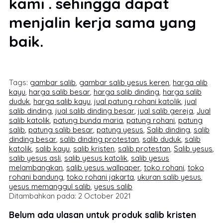
kami . sehingga dapat
menjalin kerja sama yang
baik.
Tags:
gambar salib
,
gambar salib yesus keren
,
harga alib
kayu
,
harga salib besar
,
harga salib dinding
,
harga salib
duduk
,
harga salib kayu
,
jual patung rohani katolik
,
jual
salib dinding
,
jual salib dinding besar
,
jual salib gereja
,
Jual
salib katolik
,
patung bunda maria
,
patung rohani
,
patung
salib
,
patung salib besar
,
patung yesus
,
Salib dinding
,
salib
dinding besar
,
salib dinding protestan
,
salib duduk
,
salib
katolik
,
salib kayu
,
salib kristen
,
salib protestan
,
Salib yesus
,
salib yesus asli
,
salib yesus katolik
,
salib yesus
melambangkan
,
salib yesus wallpaper
,
toko rohani
,
toko
rohani bandung
,
toko rohani jakarta
,
ukuran salib yesus
,
yesus memanggul salib
,
yesus salib
Ditambahkan pada: 2 October 2021
Belum ada ulasan untuk produk salib kristen