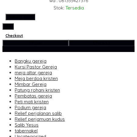
wa : 081355427376
Stok:
Tersedia
Hubungi Kami
pcs
Checkout
Rincian
Checkout
Kategori Produk
Bangku gereja
Kursi Pastor Gereja
meja altar gereja
Meja berdoa kristen
Mimbar Gereja
Patung rohani kristen
Pembatas gereja
Peti mati kristen
Podium gereja
Relief perjalanan salib
Relief perjamuan kudus
Salib Yesus
tabernakel
Uncategorized