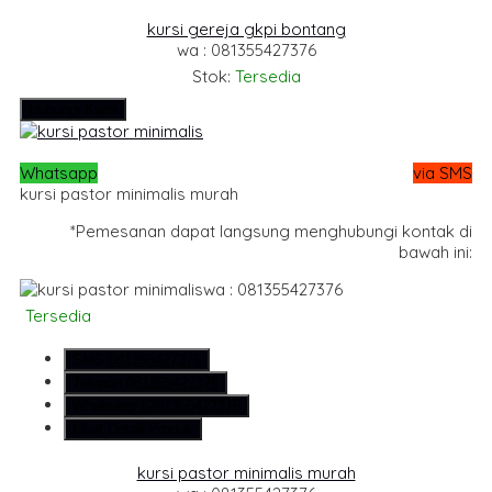
kursi gereja gkpi bontang
wa : 081355427376
Stok:
Tersedia
Hubungi Kami
Whatsapp
via SMS
kursi pastor minimalis murah
*Pemesanan dapat langsung menghubungi kontak di
bawah ini:
wa : 081355427376
Tersedia
SMS
081355427376
Telepon
081355427376
Whatsapp
6281355427376
Lihat Detail Produk
kursi pastor minimalis murah