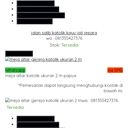
SMS
081355427376
Telepon
081355427376
Whatsapp
6281355427376
Lihat Detail Produk
jalan salib katolik kayu jati jepara
wa : 081355427376
Stok:
Tersedia
Hubungi Kami
Whatsapp
via SMS
meja altar katolik ukuran 2 m papua
*Pemesanan dapat langsung menghubungi kontak di
bawah ini:
wa : 081355427376
Tersedia
SMS
081355427376
Telepon
081355427376