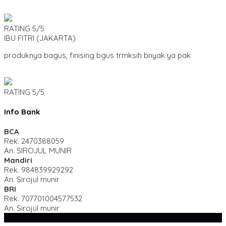
RATING
5/5
IBU FITRI
(JAKARTA)
produknya bagus, finising bgus trmksih bnyak ya pak
RATING
5/5
Info Bank
BCA
Rek.
2470388059
An. SIROJUL MUNIR
Mandiri
Rek.
984839929292
An. Sirojul munir
BRI
Rek.
707701004577532
An. Sirojul munir
SIDEBAR