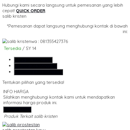
Hubungi kami secara langsung untuk pemesanan yang lebih
cepat!
QUICK ORDER
salib kristen
*Pemesanan dapat langsung menghubungi kontak di bawah
ini:
wa : 081355427376
Tersedia
/ SY 14
SMS
081355427376
Telepon
081355427376
Whatsapp
6281355427376
Tentukan pilihan yang tersedia!
INFO HARGA
Silahkan menghubungi kontak kami untuk mendapatkan
informasi harga produk ini.
Hubungi Kami
Produk Terkait salib kristen