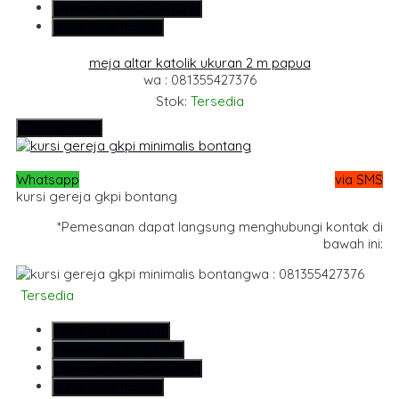
Whatsapp
6281355427376
Lihat Detail Produk
meja altar katolik ukuran 2 m papua
wa : 081355427376
Stok:
Tersedia
Hubungi Kami
Whatsapp
via SMS
kursi gereja gkpi bontang
*Pemesanan dapat langsung menghubungi kontak di
bawah ini:
wa : 081355427376
Tersedia
SMS
081355427376
Telepon
081355427376
Whatsapp
6281355427376
Lihat Detail Produk