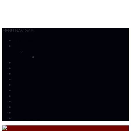
MENU NAVIGASI
Beranda
Artikel
dvscs
gallery
Cara Belanja
Cek Biaya Kirim
Cek Resi
gallery
gallery
Katalog
Konfirmasi
Kontak
Profil Kami
Testimonial
Artikel Terbaru