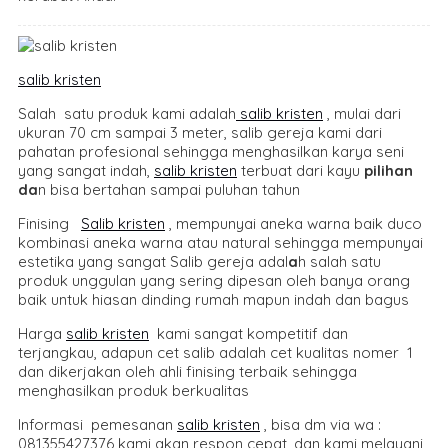
salib kristen
Salah satu produk kami adalah
salib kristen
, mulai dari
ukuran 70 cm sampai 3 meter, salib gereja kami dari
pahatan profesional sehingga menghasilkan karya seni
yang sangat indah,
salib kristen
terbuat dari kayu
pilihan
da
n bisa bertahan sampai puluhan tahun
Finising
Salib kristen
, mempunyai aneka warna baik duco
kombinasi aneka warna atau natural sehingga mempunyai
estetika yang sangat Salib gereja adal
a
h salah satu
produk unggulan yang sering dipesan oleh banya orang
baik untuk hiasan dinding rumah mapun indah dan bagus
Harga
salib kristen
kami sangat kompetitif dan
terjangkau, adapun cet salib adalah cet kualitas nomer 1
dan dikerjakan oleh ahli finising terbaik sehingga
menghasilkan produk berkualitas
Informasi pemesanan
salib kristen
, bisa dm via wa :
081355427376 kami akan respon cepat, dan kami melayani