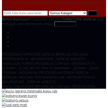
Buka jam 08.00 s/d jam 21.00 , Sabtu, Minggu & Hari Besar
Tutup
Cari
Butuh Bantuan?
Customer service
FURNITURE GEREJA
siap
melayani dan membantu Anda.
Kontak Kami
SMS
081355427376
TELP
081355427376
WA
6281355427376
admin@jualfurnituregereja.com
PRODUSEN FURNITURE GEREJA BERKUALITAS DAN
TERPERCAYA
IG : @FURNITURE_GEREJA WEBSITE :
WWW.JUALFURNITUREGEREJA.COM WA : 081355427376
ALAMAT : JL KECAPI RT. RW .4 TAHUNAN - JEPARA - JAWA
TENGAH - INDONESIA
PRODUSEN INTERIOR GEREJA
BERKUALITAS DAN TERJANGKAU WA : 081355427376
IG :
@FURNITURE_GEREJA WEBSITE :
WWW.JUALFURNITUREGEREJA.COM WA : 081355427376