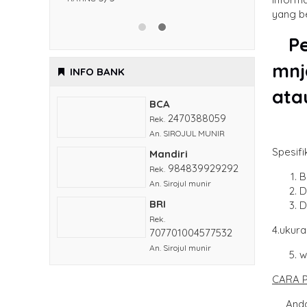
yang be
Pen
mnj
INFO BANK
ata
BCA
2470388059
Rek.
An. SIROJUL MUNIR
Spesifi
Mandiri
984839929292
Rek.
B
An. Sirojul munir
D
BRI
D
Rek.
4.ukur
707701004577532
An. Sirojul munir
w
CARA 
Anda