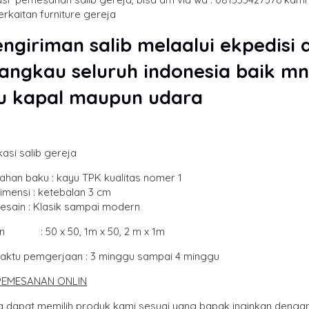
rkaitan furniture gereja
giriman salib melaalui ekpedisi d
angkau seluruh indonesia baik mn
u kapal maupun udara
kasi salib gereja
ahan baku : kayu TPK kualitas nomer 1
imensi : ketebalan 3 cm
esain : Klasik sampai modern
an : 50 x 50, 1m x 50, 2 m x 1m
aktu pemgerjaan : 3 minggu sampai 4 minggu
PEMESANAN ONLIN
 dapat memilih produk kami sesuai yang bapak inginkan dengan 