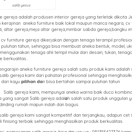
salib yesus
re gereja adalah produsen interior gereja yang terletak dikota
kerajinan aneka furniture baik lokal maupun manca negara, cv 
i, altar gereja,meja altar gereja,mimbar sabda gereja,bangku 
cv furniture gereja dikerjakan dengan tenaga terampil profesi
 puluhan tahun, sehingga bisa membuat aneka bentuk, model, uku
menggunakan tenaga ahli tempil mulai dari desain, tukan, tenag
re berkualitas .
ngarajin aneka furniture gereja salah satu produk kami adalah s
salib gereja kami dari pahatan profesional sehingga menghasilk
 dari kayu
pilihan da
n bisa bertahan sampai puluhan tahun
ng Salib gereja kami, mempunyai aneka warna baik duco kombin
a yang sangat Salib gereja adal
a
h salah satu produk unggulan y
 dinding rumah mapun indah dan bagus
alib gereja kami sangat kompetitif dan terjangkau, adapun cet s
li finising terbaik sehingga menghasilkan produk berkualitas
asi pemesanan salib gereja, bisa dm via wa : 081355427376 kami