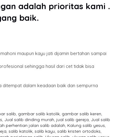
an adalah prioritas kami .
yang baik.
ayu mahoni maupun kayu jati dijamin bertahan sampai
rofesional sehingga hasil dari cet tidak bisa
ba ditempat dalam keadaan baik dan sempurna
ar salib
,
gambar salib katolik
,
gambar salib keren
,
us
,
Jual salib dinding murah
,
jual salib gereja
,
Jual salib
ah perhentian jalan salib adalah
,
Kalung salib yesus
,
reja
,
salib katolik
,
salib kayu
,
salib kristen ortodoks
,
jarah perjalanan salib
,
Ukuran salib
,
ukuran salib yesus