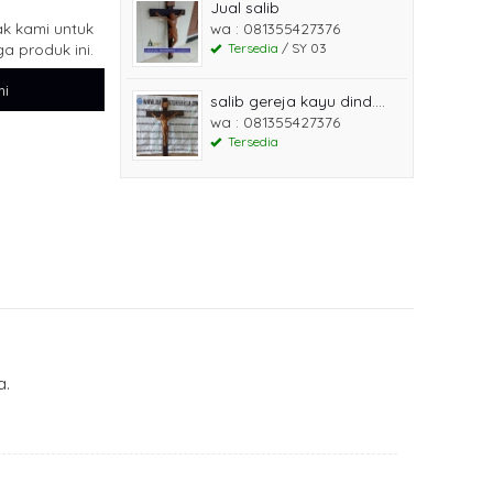
Jual salib
k kami untuk
wa : 081355427376
a produk ini.
Tersedia
/ SY 03
i
salib gereja kayu dind....
wa : 081355427376
Tersedia
a.