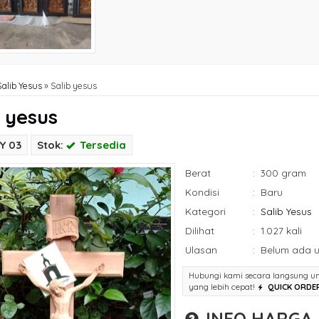
Salib Yesus
»
Salib yesus
b yesus
Y 03
Stok:
Tersedia
Berat
:
300 gram
Kondisi
:
Baru
Kategori
:
Salib Yesus
Dilihat
:
1.027 kali
Ulasan
:
Belum ada u
Hubungi kami secara langsung u
yang lebih cepat!
QUICK ORDE
INFO HARGA