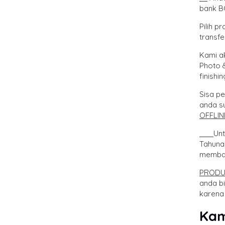
bank B
Pilih 
transf
Kami a
Photo 
finishin
Sisa p
anda s
OFFLIN
Unt
Tahuna
membay
PRODU
anda bi
karena
Kam