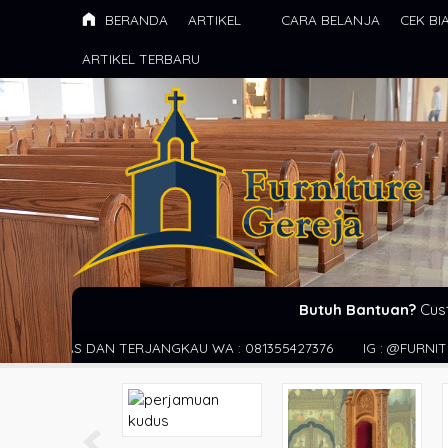
BERANDA
ARTIKEL
CARA BELANJA
CEK BI
ARTIKEL TERBARU
Butuh Bantuan?
Cus
AN TERJANGKAU WA : 081355427376
IG : @FURNITURE_GEREJA 