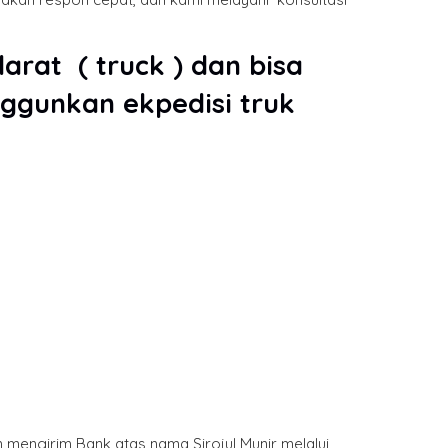
arat ( truck ) dan bisa
ggunkan ekpedisi truk
mengirim Bank atas nama Sirojul Munir melalui