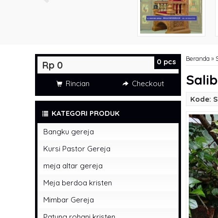
Beranda
»
0
pcs
Rp 0
Sali
Rincian
Checkout
Kode: S
KATEGORI PRODUK
Bangku gereja
Kursi Pastor Gereja
meja altar gereja
Meja berdoa kristen
Mimbar Gereja
Patung rohani kristen