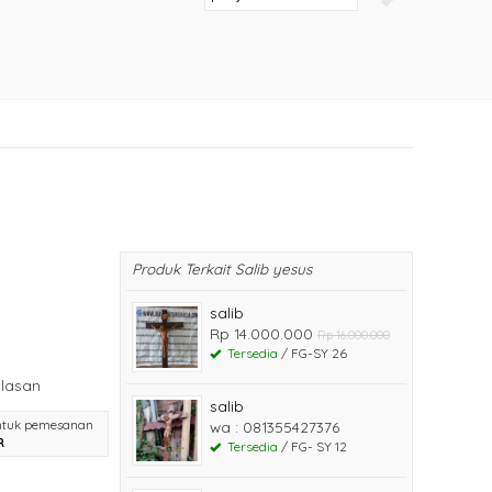
Produk Terkait Salib yesus
salib
Rp 14.000.000
Rp 16.000.000
Tersedia
/ FG-SY 26
lasan
salib
ntuk pemesanan
wa : 081355427376
R
Tersedia
/ FG- SY 12