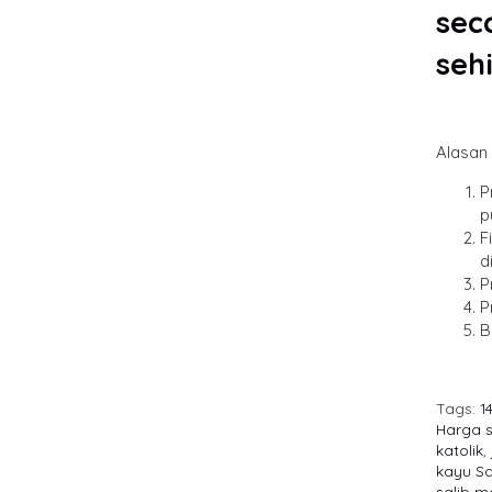
sec
seh
Alasan 
P
p
F
d
P
P
B
Tags:
1
Harga s
katolik
,
kayu Sa
salib m