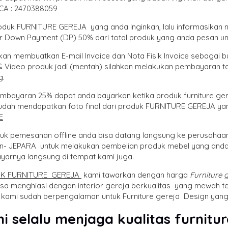
CA : 2470388059
produk FURNITURE GEREJA yang anda inginkan, lalu informasikan 
er Down Payment (DP) 50% dari total produk yang anda pesan un
kan membuatkan E-mail Invoice dan Nota Fisik Invoice sebagai 
& Video produk jadi (mentah) silahkan melakukan pembayaran ta
g.
embayaran 25% dapat anda bayarkan ketika produk furniture ger
udah mendapatkan foto final dari produk FURNITURE GEREJA ya
E
uk pemesanan offline anda bisa datang langsung ke perusahaa
n- JEPARA untuk melakukan pembelian produk mebel yang anda
arnya langsung di tempat kami juga.
K FURNITURE GEREJA
kami tawarkan dengan harga
F
urniture 
sa menghiasi dengan interior gereja berkualitas yang mewah te
 kami sudah berpengalaman untuk Furniture gereja Design yang 
i selalu menjaga kualitas furnitu