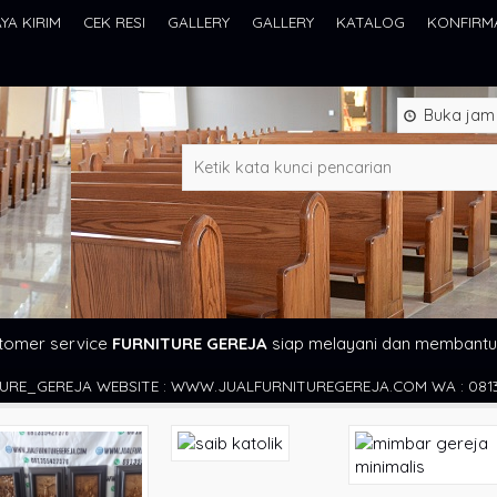
AYA KIRIM
CEK RESI
GALLERY
GALLERY
KATALOG
KONFIRM
Buka jam 0
tomer service
FURNITURE GEREJA
siap melayani dan membantu
WEBSITE : WWW.JUALFURNITUREGEREJA.COM WA : 081355427376