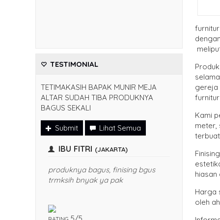
furnitu
dengan 
meliput
TESTIMONIAL
Produk 
selama
TETIMAKASIH BAPAK MUNIR MEJA
gereja 
ALTAR SUDAH TIBA PRODUKNYA
furnitu
BAGUS SEKALI
Kami pe
meter, 
Submit
Lihat Semua
terbuat
IBU FITRI
(JAKARTA)
Finisi
estetik
silnya
produknya bagus, finising bgus
hiasan
h bnyak
trmksih bnyak ya pak
Harga s
oleh ah
5/5
RATING
Inform