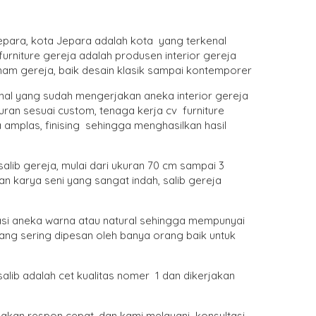
 Jepara, kota Jepara adalah kota yang terkenal
furniture gereja adalah produsen interior gereja
imam gereja, baik desain klasik sampai kontemporer
onal yang sudah mengerjakan aneka interior gereja
ran sesuai custom, tenaga kerja cv furniture
a amplas, finising sehingga menghasilkan hasil
alib gereja, mulai dari ukuran 70 cm sampai 3
an karya seni yang sangat indah, salib gereja
asi aneka warna atau natural sehingga mempunyai
ang sering dipesan oleh banya orang baik untuk
alib adalah cet kualitas nomer 1 dan dikerjakan
 akan respon cepat, dan kami melayani konsultasi