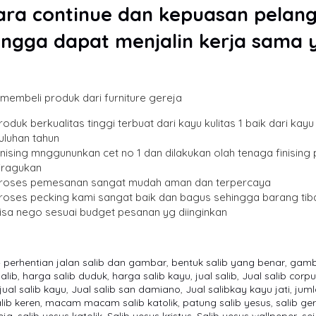
ara continue dan kepuasan pelangg
ingga dapat menjalin kerja sama 
membeli produk dari furniture gereja
roduk berkualitas tinggi terbuat dari kayu kulitas 1 baik dari k
uluhan tahun
inising mnggununkan cet no 1 dan dilakukan olah tenaga finising p
iragukan
roses pemesanan sangat mudah aman dan terpercaya
roses pecking kami sangat baik dan bagus sehingga barang ti
isa nego sesuai budget pesanan yg diinginkan
4 perhentian jalan salib dan gambar
,
bentuk salib yang benar
,
gamb
alib
,
harga salib duduk
,
harga salib kayu
,
jual salib
,
Jual salib corp
jual salib kayu
,
Jual salib san damiano
,
Jual salibkay kayu jati
,
juml
lib keren
,
macam macam salib katolik
,
patung salib yesus
,
salib ge
eja
,
salib yesus katolik
,
Salib yesus kristus
,
Salib yesus wallpeper
,
se